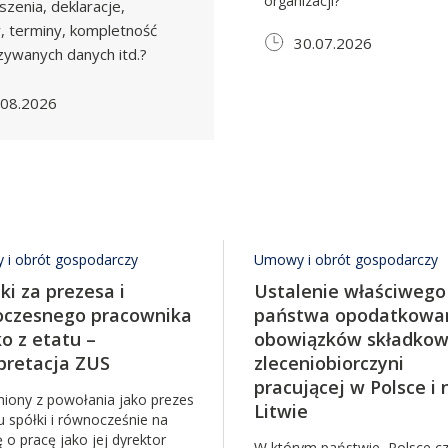
organizacji?
szenia, deklaracje,
, terminy, kompletność
30.07.2026
zywanych danych itd.?
.08.2026
i obrót gospodarczy
Umowy i obrót gospodarczy
ki za prezesa i
Ustalenie właściwego
oczesnego pracownika
państwa opodatkowan
ko z etatu –
obowiązków składko
pretacja ZUS
zleceniobiorczyni
pracującej w Polsce i 
niony z powołania jako prezes
Litwie
u spółki i równocześnie na
o pracę jako jej dyrektor
W którym państwie, Polsce c