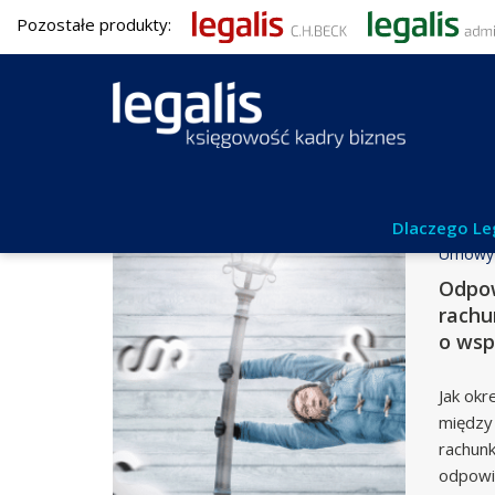
Pozostałe produkty:
Dlaczego Le
Umowy 
Odpow
rach
o wsp
Jak okr
między
rachun
odpowi