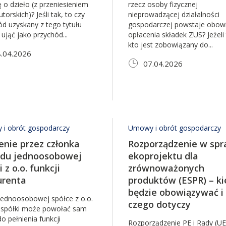
o dzieło (z przeniesieniem
rzecz osoby fizycznej
torskich)? Jeśli tak, to czy
nieprowadzącej działalności
ód uzyskany z tego tytułu
gospodarczej powstaje obow
ująć jako przychód...
opłacenia składek ZUS? Jeżeli 
kto jest zobowiązany do...
.04.2026
07.04.2026
i obrót gospodarczy
Umowy i obrót gospodarczy
enie przez członka
Rozporządzenie w spr
ądu jednoosobowej
ekoprojektu dla
i z o.o. funkcji
zrównoważonych
urenta
produktów (ESPR) – k
będzie obowiązywać i
jednoosobowej spółce z o.o.
czego dotyczy
 spółki może powołać sam
do pełnienia funkcji
Rozporządzenie PE i Rady (UE