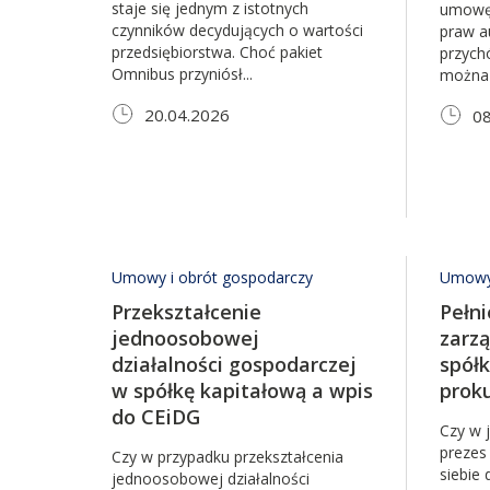
staje się jednym z istotnych
umowę 
czynników decydujących o wartości
praw au
przedsiębiorstwa. Choć pakiet
przych
Omnibus przyniósł...
można 
20.04.2026
08
Umowy i obrót gospodarczy
Umowy 
Przekształcenie
Pełni
jednoosobowej
zarz
działalności gospodarczej
spółk
w spółkę kapitałową a wpis
prok
do CEiDG
Czy w 
prezes
Czy w przypadku przekształcenia
siebie 
jednoosobowej działalności