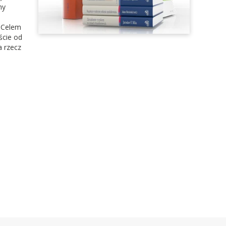
my
 Celem
ście od
a rzecz