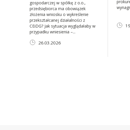
prokur
gospodarczej w spółkę z o.o.,
wynagr
przedsiębiorca ma obowiązek
złożenia wniosku o wykreślenie
przekształcanej działalności z
19
CEiDG? Jak sytuacja wyglądałaby w
przypadku wniesienia –...
26.03.2026