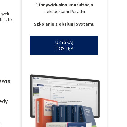
1 indywidualna konsultacja
z ekspertami Poradni
iązek
tak, to
Szkolenie z obsługi Systemu
UZYSKAJ
DOSTĘP
awie
iedy
)