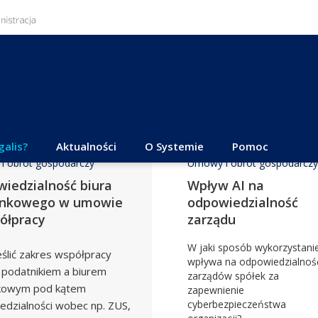
galis?
Aktualności
O Systemie
Pomoc
i obrót gospodarczy
Umowy i obrót gospodarczy
iedzialność biura
Wpływ AI na
unkowego w umowie
odpowiedzialność
ółpracy
zarządu
W jaki sposób wykorzystanie
eślić zakres współpracy
wpływa na odpowiedzialnoś
 podatnikiem a biurem
zarządów spółek za
kowym pod kątem
zapewnienie
cyberbezpieczeństwa
edzialności wobec np. ZUS,