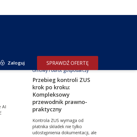
Zaloguj
SPRAWDŹ OFERTĘ
Umowy i obrót gospodarczy
Przebieg kontroli ZUS
krok po kroku:
Kompleksowy
przewodnik prawno-
 AI
praktyczny
ć
Kontrola ZUS wymaga od
płatnika składek nie tylko
udostępnienia dokumentacji, ale