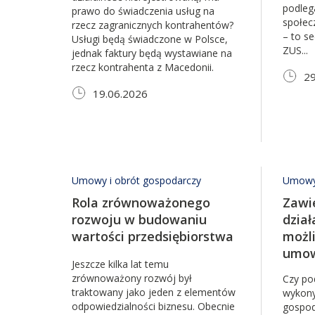
podleg
prawo do świadczenia usług na
społec
rzecz zagranicznych kontrahentów?
– to se
Usługi będą świadczone w Polsce,
ZUS...
jednak faktury będą wystawiane na
rzecz kontrahenta z Macedonii.
29
19.06.2026
Umowy i obrót gospodarczy
Umowy 
Rola zrównoważonego
Zawi
rozwoju w budowaniu
dział
wartości przedsiębiorstwa
możl
umow
Jeszcze kilka lat temu
zrównoważony rozwój był
Czy pod
traktowany jako jeden z elementów
wykony
odpowiedzialności biznesu. Obecnie
gospod