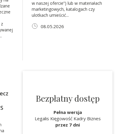
w naszej ofercie”) lub w materiałach
dzane
marketingowych, katalogach czy
łeczne
ulotkach umieścić...
 z
08.05.2026
ywanej
.
zecz
Bezpłatny dostęp
US
Pełna wersja
Legalis Kięgowość Kadry Biznes
h
przez 7 dni
 na