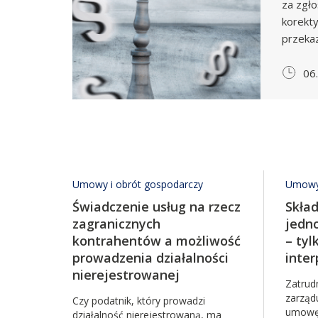
za zgło
korekty
przeka
06
Umowy i obrót gospodarczy
Umowy 
Świadczenie usług na rzecz
Skład
zagranicznych
jedn
kontrahentów a możliwość
– tyl
prowadzenia działalności
inter
nierejestrowanej
Zatrud
zarząd
Czy podatnik, który prowadzi
umowę 
działalność nierejestrowaną, ma