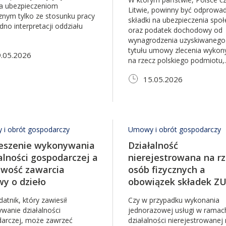
a ubezpieczeniom
Litwie, powinny być odprowa
znym tylko ze stosunku pracy
składki na ubezpieczenia spo
dno interpretacji oddziału
oraz podatek dochodowy od
wynagrodzenia uzyskiwanego
tytułu umowy zlecenia wykon
.05.2026
na rzecz polskiego podmiotu,..
15.05.2026
i obrót gospodarczy
Umowy i obrót gospodarczy
eszenie wykonywania
Działalność
alności gospodarczej a
nierejestrowana na r
iwość zawarcia
osób fizycznych a
y o dzieło
obowiązek składek Z
atnik, który zawiesił
Czy w przypadku wykonania
wanie działalności
jednorazowej usługi w ramac
arczej, może zawrzeć
działalności nierejestrowanej