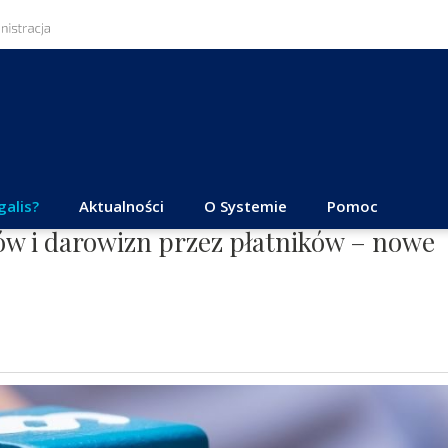
galis?
Aktualności
O Systemie
Pomoc
ów i darowizn przez płatników – nowe