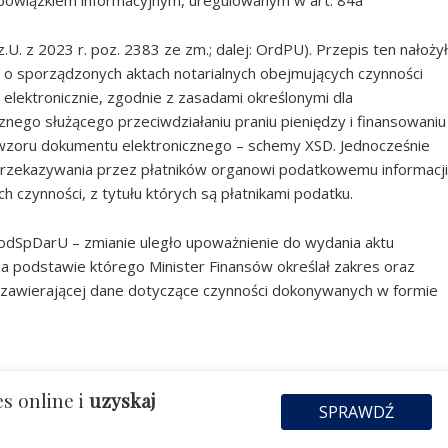
obowiązkiem informacyjnym, uregulowanym w art. 84a
.U. z 2023 r. poz. 2383 ze zm.; dalej: OrdPU). Przepis ten nałożył
 o sporządzonych aktach notarialnych obejmujących czynności
lektronicznie, zgodnie z zasadami określonymi dla
ego służącego przeciwdziałaniu praniu pieniędzy i finansowaniu
wzoru dokumentu elektronicznego – schemy XSD. Jednocześnie
rzekazywania przez płatników organowi podatkowemu informacji
h czynności, z tytułu których są płatnikami podatku.
 PodSpDarU – zmianie uległo upoważnienie do wydania aktu
a podstawie którego Minister Finansów określał zakres oraz
 zawierającej dane dotyczące czynności dokonywanych w formie
s online i
uzyskaj
SPRAWDŹ