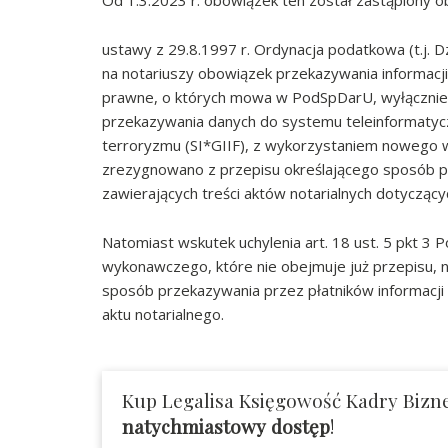
Od 1.3.2023 r. obowiązek ten został zastąpiony 
ustawy z 29.8.1997 r. Ordynacja podatkowa (t.j. Dz
na notariuszy obowiązek przekazywania informacji
prawne, o których mowa w PodSpDarU, wyłącznie e
przekazywania danych do systemu teleinformatyczn
terroryzmu (SI*GIIF), z wykorzystaniem nowego 
zrezygnowano z przepisu określającego sposób p
zawierających treści aktów notarialnych dotyczącyc
Natomiast wskutek uchylenia art. 18 ust. 5 pkt 3
wykonawczego, które nie obejmuje już przepisu, n
sposób przekazywania przez płatników informacji
aktu notarialnego.
Kup Legalisa Księgowość Kadry Bizne
natychmiastowy dostęp
!