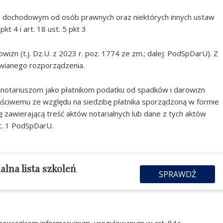
ku dochodowym od osób prawnych oraz niektórych innych ustaw
kt 4 i art. 18 ust. 5 pkt 3
izn (t.j. Dz.U. z 2023 r. poz. 1774 ze zm.; dalej: PodSpDarU). Z
wianego rozporządzenia.
ł notariuszom jako płatnikom podatku od spadków i darowizn
ściwemu ze względu na siedzibę płatnika sporządzoną w formie
ę zawierającą treść aktów notarialnych lub dane z tych aktów
t. 1 PodSpDarU.
alna lista szkoleń
SPRAWDŹ