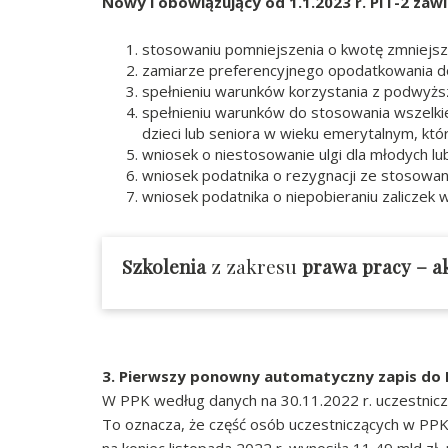
Nowy i obowiązujący od 1.1.2023 r. PIT-2 zaw
stosowaniu pomniejszenia o kwotę zmniejsz
zamiarze preferencyjnego opodatkowania do
spełnieniu warunków korzystania z podwyżs
spełnieniu warunków do stosowania wszelkie
dzieci lub seniora w wieku emerytalnym, któ
wniosek o niestosowanie ulgi dla młodych l
wniosek podatnika o rezygnacji ze stosowa
wniosek podatnika o niepobieraniu zaliczek
Szkolenia
z zakresu
prawa pracy
– a
3. Pierwszy ponowny automatyczny zapis do
W PPK według danych na 30.11.2022 r. uczestnicz
To oznacza, że część osób uczestniczących w PPK