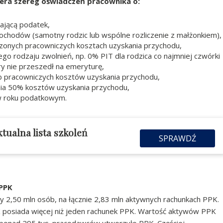
iera szereg oświadczeń pracownika o:
ającą podatek,
chodów (samotny rodzic lub wspólne rozliczenie z małżonkiem),
zonych pracowniczych kosztach uzyskania przychodu,
go rodzaju zwolnień, np. 0% PIT dla rodzica co najmniej czwórki
ry nie przeszedł na emeryturę,
ub pracowniczych kosztów uzyskania przychodu,
nia 50% kosztów uzyskania przychodu,
 w roku podatkowym.
ktualna lista szkoleń
SPRAWDŹ
 PPK
y 2,50 mln osób, na łącznie 2,83 mln aktywnych rachunkach PPK.
 posiada więcej niż jeden rachunek PPK. Wartość aktywów PPK