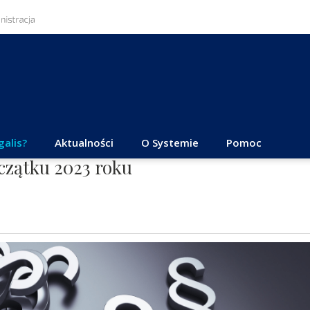
galis?
Aktualności
O Systemie
Pomoc
czątku 2023 roku