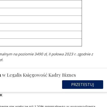
alnym na poziomie 3490 zł, II połowa 2023 r. zgodnie z
ł.
m
w Legalis Księgowość Kadry Biznes
PRZETESTUJ
PK
zenie nie większe niż 120% minimalnego w wynagrodzenia,