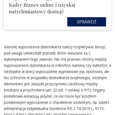
Kadry Biznes online i uzyskaj
natychmiastowy dostęp!
SPRAWDŹ
Kwestię wyposażenia dziennikarza należy rozpatrywać biorąc
pod uwagę całokształt potrzeb, które związane są z
wykonywaniem tego zawodu. Nie ma przecież różnicy między
wyposażeniem dziennikarza w mikrofon, kamerę czy dyktafon, a
niezbędne w pracy wyposażenie wyprawowe (np. sportowe, ale
też ochronne w przypadku dziennikarza wojennego). Istotnym
elementem jest związek przyczynowo–skutkowy między
kosztami a przychodami (art. 22 ust. 1 ustawy o PIT). Organy
podatkowe wskazują jedynie, że nie może być kosztem
podatkowym wyposażenie o charakterze osobistym, np. odzież
(interpretacja indywidualna Dyrektora KIS z 7.8.2019 r., 0115-
KDIT2-3.4011.285.2019.1.PS). Wydatki poniesione na