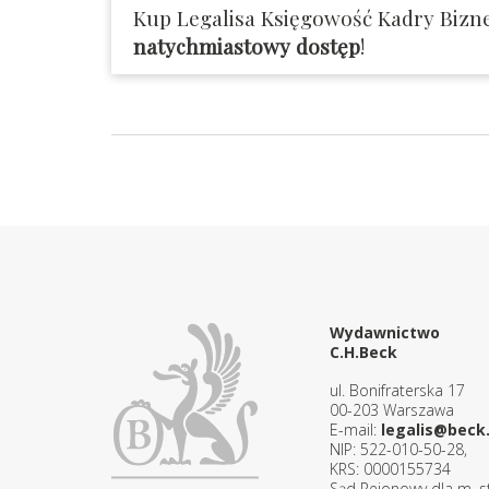
Kup Legalisa Księgowość Kadry Bizne
natychmiastowy dostęp
!
Wydawnictwo
C.H.Beck
ul. Bonifraterska 17
00-203 Warszawa
E-mail:
legalis@beck.
NIP: 522-010-50-28,
KRS: 0000155734
Sąd Rejonowy dla m. st