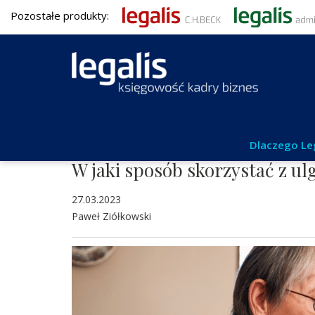
Pozostałe produkty:
Podatki
Dlaczego Le
W jaki sposób skorzystać z ulg
27.03.2023
Paweł Ziółkowski