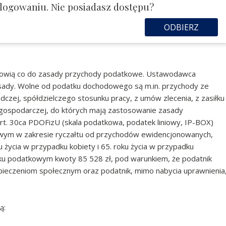
logowaniu. Nie posiadasz dostępu?
ODBIERZ
nowią co do zasady przychody podatkowe. Ustawodawca
asady. Wolne od podatku dochodowego są m.in. przychody ze
dczej, spółdzielczego stosunku pracy, z umów zlecenia, z zasiłku
i gospodarczej, do których mają zastosowanie zasady
art. 30ca PDOFizU (skala podatkowa, podatek liniowy, IP-BOX)
wym w zakresie ryczałtu od przychodów ewidencjonowanych,
 życia w przypadku kobiety i 65. roku życia w przypadku
oku podatkowym kwoty 85 528 zł, pod warunkiem, że podatnik
pieczeniom społecznym oraz podatnik, mimo nabycia uprawnienia
ą: