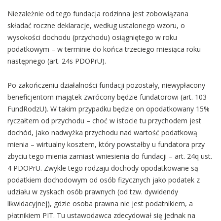
Niezależnie od tego fundacja rodzinna jest zobowiązana
składać roczne deklaracje, według ustalonego wzoru, o
wysokości dochodu (przychodu) osiągniętego w roku
podatkowym – w terminie do końca trzeciego miesiąca roku
następnego (art. 24s PDOPrU).
Po zakończeniu działalności fundacji pozostały, niewypłacony
beneficjentom majątek zwrócony będzie fundatorowi (art. 103
FundRodzU). W takim przypadku będzie on opodatkowany 15%
ryczałtem od przychodu – choć w istocie tu przychodem jest
dochód, jako nadwyżka przychodu nad wartość podatkową
mienia – wirtualny kosztem, który powstałby u fundatora przy
zbyciu tego mienia zamiast wniesienia do fundacji – art. 24q ust.
4 PDOPrU. Zwykle tego rodzaju dochody opodatkowane są
podatkiem dochodowym od osób fizycznych jako podatek z
udziału w zyskach osób prawnych (od tzw. dywidendy
likwidacyjnej), gdzie osoba prawna nie jest podatnikiem, a
płatnikiem PIT. Tu ustawodawca zdecydował się jednak na