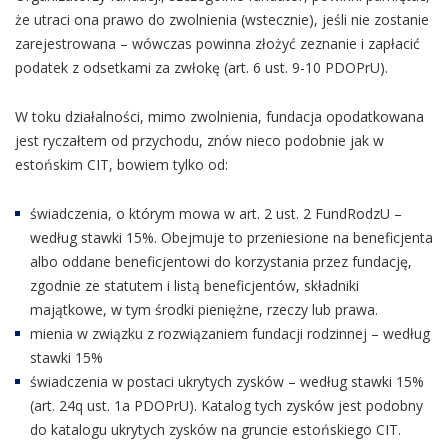
że utraci ona prawo do zwolnienia (wstecznie), jeśli nie zostanie
zarejestrowana – wówczas powinna złożyć zeznanie i zapłacić
podatek z odsetkami za zwłokę (art. 6 ust. 9-10 PDOPrU).
W toku działalności, mimo zwolnienia, fundacja opodatkowana
jest ryczałtem od przychodu, znów nieco podobnie jak w
estońskim CIT, bowiem tylko od:
świadczenia, o którym mowa w art. 2 ust. 2 FundRodzU –
według stawki 15%. Obejmuje to przeniesione na beneficjenta
albo oddane beneficjentowi do korzystania przez fundację,
zgodnie ze statutem i listą beneficjentów, składniki
majątkowe, w tym środki pieniężne, rzeczy lub prawa.
mienia w związku z rozwiązaniem fundacji rodzinnej – według
stawki 15%
świadczenia w postaci ukrytych zysków – według stawki 15%
(art. 24q ust. 1a PDOPrU). Katalog tych zysków jest podobny
do katalogu ukrytych zysków na gruncie estońskiego CIT.