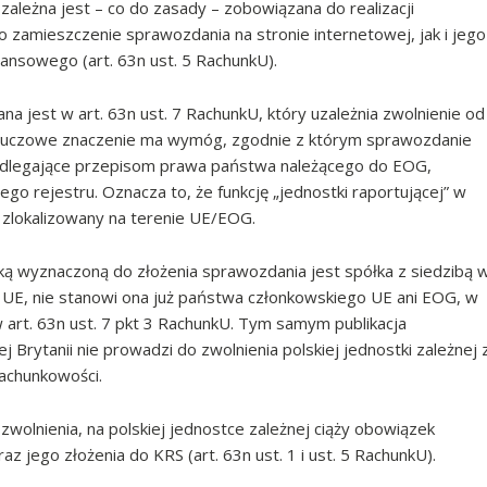
a zależna jest – co do zasady – zobowiązana do realizacji
 zamieszczenie sprawozdania na stronie internetowej, jak i jego
lansowego (art. 63n ust. 5 RachunkU).
a jest w art. 63n ust. 7 RachunkU, który uzależnia zwolnienie od
Kluczowe znaczenie ma wymóg, zgodnie z którym sprawozdanie
podlegające przepisom prawa państwa należącego do EOG,
o rejestru. Oznacza to, że funkcję „jednostki raportującej” w
 zlokalizowany na terenie UE/EOG.
ą wyznaczoną do złożenia sprawozdania jest spółka z siedzibą 
i z UE, nie stanowi ona już państwa członkowskiego UE ani EOG, w
 art. 63n ust. 7 pkt 3 RachunkU. Tym samym publikacja
 Brytanii nie prowadzi do zwolnienia polskiej jednostki zależnej 
achunkowości.
zwolnienia, na polskiej jednostce zależnej ciąży obowiązek
 jego złożenia do KRS (art. 63n ust. 1 i ust. 5 RachunkU).