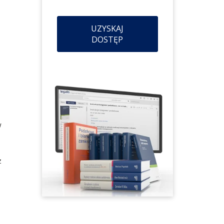
UZYSKAJ
DOSTĘP
w
z