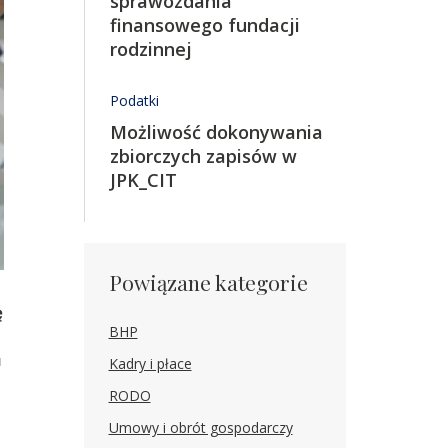
sprawozdania
finansowego fundacji
rodzinnej
Podatki
Możliwość dokonywania
zbiorczych zapisów w
JPK_CIT
Powiązane kategorie
ę
BHP
u
Kadry i płace
RODO
Umowy i obrót gospodarczy