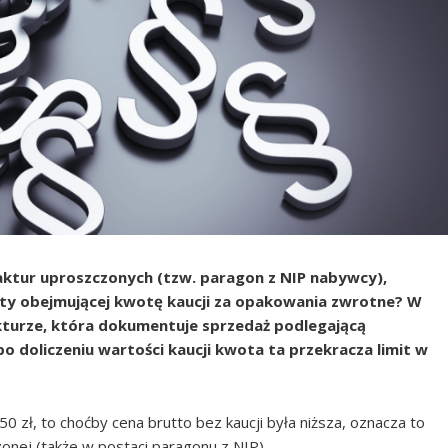
faktur uproszczonych (tzw. paragon z NIP nabywcy),
ty obejmującej kwotę kaucji za opakowania zwrotne? W
fakturze, która dokumentuje sprzedaż podlegającą
o doliczeniu wartości kaucji kwota ta przekracza limit w
50 zł, to choćby cena brutto bez kaucji była niższa, oznacza to
onej (także w postaci paragonu z NIP).