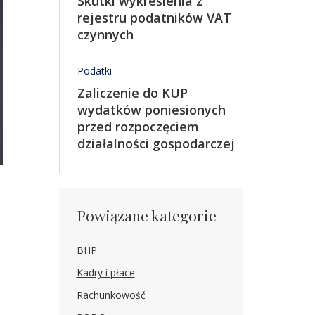
Skutki wykreślenia z
rejestru podatników VAT
czynnych
Podatki
Zaliczenie do KUP
wydatków poniesionych
przed rozpoczęciem
działalności gospodarczej
Powiązane kategorie
BHP
Kadry i płace
Rachunkowość