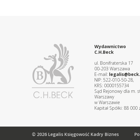
Wydawnictwo
C.H.Beck
ul. Bonifraterska 17
00-203 Warszawa
E-mail:
legalis@beck.
NIP: 522-010-50-28,
KRS: 0000155734
Sąd Rejonowy dla m. st
Warszawy
w Warszawie
Kapitał Spółki: 88 000 z
© 2026 Legalis Księgowość Kadry Biznes
Po