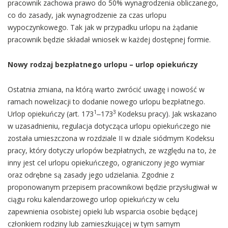
pracownik zachowa prawo do 50% wynagrodzenia obliczanego,
co do zasady, jak wynagrodzenie za czas urlopu
wypoczynkowego. Tak jak w przypadku urlopu na żądanie
pracownik będzie składał wniosek w każdej dostępnej formie.
Nowy rodzaj bezpłatnego urlopu
–
urlop opiekuńczy
Ostatnia zmiana, na którą warto zwrócić uwagę i nowość w
ramach nowelizacji to dodanie nowego urlopu bezpłatnego.
1
3
Urlop opiekuńczy (art. 173
‒173
Kodeksu pracy). Jak wskazano
w uzasadnieniu, regulacja dotycząca urlopu opiekuńczego nie
została umieszczona w rozdziale II w dziale siódmym Kodeksu
pracy, który dotyczy urlopów bezpłatnych, ze względu na to, że
inny jest cel urlopu opiekuńczego, ograniczony jego wymiar
oraz odrębne są zasady jego udzielania. Zgodnie z
proponowanym przepisem pracownikowi będzie przysługiwał w
ciągu roku kalendarzowego urlop opiekuńczy w celu
zapewnienia osobistej opieki lub wsparcia osobie będącej
członkiem rodziny lub zamieszkującej w tym samym