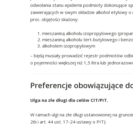
odwołania stanu epidemii podmioty dokonujące sp
zawierających w swym składzie alkohol etylowy o 
proc. objętości skażony:
mieszaniną alkoholu izopropylowego (propan
mieszaniną alkoholu tert-butylowego i benz
alkoholem izopropylowym
– będą musiały prowadzić rejestr podmiotów odb
o pojemności większej niż 1,5 litra lub jednorazow
Preferencje obowiązujące do
Ulga na złe długi dla celów CIT/PIT.
W ramach ulgi na złe długi ustanowionej na gruncie 
26i i art. 44 ust. 17-24 ustawy o PIT):