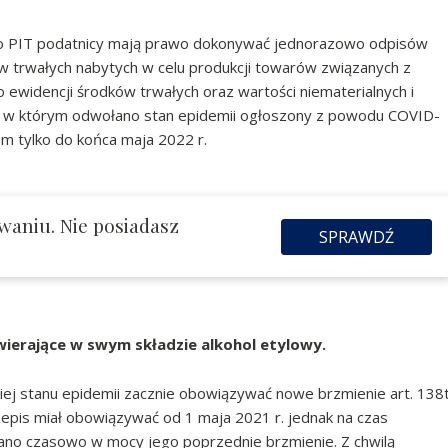
wy o PIT podatnicy mają prawo dokonywać jednorazowo odpisów
 trwałych nabytych w celu produkcji towarów związanych z
ewidencji środków trwałych oraz wartości niematerialnych i
a, w którym odwołano stan epidemii ogłoszony z powodu COVID-
em tylko do końca maja 2022 r.
waniu. Nie posiadasz
SPRAWDŹ
ierające w swym składzie alkohol etylowy.
iej stanu epidemii zacznie obowiązywać nowe brzmienie art. 138
pis miał obowiązywać od 1 maja 2021 r. jednak na czas
no czasowo w mocy jego poprzednie brzmienie. Z chwilą