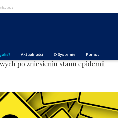
galis?
Aktualności
O Systemie
Pomoc
wych po zniesieniu stanu epidemii