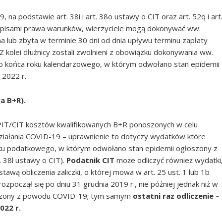
a podstawie art. 38i i art. 38o ustawy o CIT oraz art. 52q i art
zepisami prawa warunków, wierzyciele mogą dokonywać ww.
na lub zbyta w terminie 30 dni od dnia upływu terminu zapłaty
Z kolei dłużnicy zostali zwolnieni z obowiązku dokonywania ww.
ż do końca roku kalendarzowego, w którym odwołano stan epidemii
 2022 r.
a B+R).
a PIT/CIT kosztów kwalifikowanych B+R ponoszonych w celu
iałania COVID-19 – uprawnienie to dotyczy wydatków które
oku podatkowego, w którym odwołano stan epidemii ogłoszony z
 38l ustawy o CIT).
Podatnik CIT
może odliczyć również wydatki
ą obliczenia zaliczki, o której mowa w art. 25 ust. 1 lub 1b
zpoczął się po dniu 31 grudnia 2019 r., nie później jednak niż w
oszony z powodu COVID-19; tym samym
ostatni raz odliczenie –
022 r.