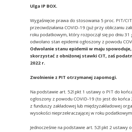
Ulga IP BOX.
Wygaśnięcie prawa do stosowania 5 proc. PIT/CI
przeciwdziałania COVID-19 (już przy obliczaniu za
roku podatkowym, który rozpoczął się po dniu 31 g
odwołano stan epidemii ogłoszony z powodu COVID
Odwołanie stanu epidemii w maju spowoduje,
skorzystać z obniżonej stawki CIT, zaś podat
2022 r.
Zwolnienie z PIT otrzymanej zapomogi.
Na podstawie art. 52l pkt 1 ustawy o PIT do koń
ogłoszony z powodu COVID-19 (to jest do końca
z funduszy zakładowej lub międzyzakładowej organ
wysokości nieprzekraczającej w roku podatkowym 
Jednocześnie na podstawie art. 52l pkt 2 ustawy