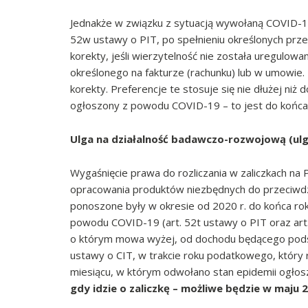
Jednakże w związku z sytuacją wywołaną COVID-19, n
52w ustawy o PIT, po spełnieniu określonych pr
korekty, jeśli wierzytelność nie została uregulowa
określonego na fakturze (rachunku) lub w umowie. 
korekty. Preferencje te stosuje się nie dłużej ni
ogłoszony z powodu COVID-19 – to jest do końca
Ulga na działalność badawczo-rozwojową (ulg
Wygaśnięcie prawa do rozliczania w zaliczkach n
opracowania produktów niezbędnych do przeciwdz
ponoszone były w okresie od 2020 r. do końca r
powodu COVID-19 (art. 52t ustawy o PIT oraz art.
o którym mowa wyżej, od dochodu będącego podstaw
ustawy o CIT, w trakcie roku podatkowego, który ro
miesiącu, w którym odwołano stan epidemii ogł
gdy idzie o zaliczkę – możliwe będzie w maju 2