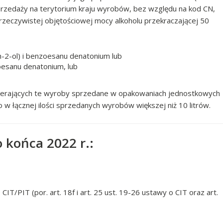
rzedaży na terytorium kraju wyrobów, bez względu na kod CN,
rzeczywistej objętościowej mocy alkoholu przekraczającej 50
-2-ol) i benzoesanu denatonium lub
oesanu denatonium, lub
ierających te wyroby sprzedane w opakowaniach jednostkowych
o w łącznej ilości sprzedanych wyrobów większej niż 10 litrów.
 końca 2022 r.:
CIT/PIT (por. art. 18f i art. 25 ust. 19-26 ustawy o CIT oraz art.