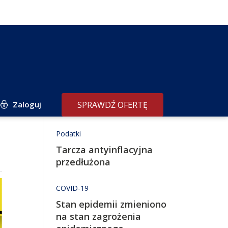
Zaloguj
SPRAWDŹ OFERTĘ
Redakcja poleca
Podatki
Tarcza antyinflacyjna
przedłużona
COVID-19
Stan epidemii zmieniono
na stan zagrożenia