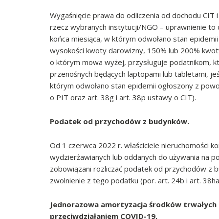
Wygaśnięcie prawa do odliczenia od dochodu CIT 
rzecz wybranych instytucji/NGO – uprawnienie to 
końca miesiąca, w którym odwołano stan epidemi
wysokości kwoty darowizny, 150% lub 200% kwoty d
o którym mowa wyżej, przysługuje podatnikom, k
przenośnych będących laptopami lub tabletami, jeś
którym odwołano stan epidemii ogłoszony z powodu
o PIT oraz art. 38g i art. 38p ustawy o CIT).
Podatek od przychodów z budynków.
Od 1 czerwca 2022 r. właściciele nieruchomości k
wydzierżawianych lub oddanych do używania na p
zobowiązani rozliczać podatek od przychodów z
zwolnienie z tego podatku (por. art. 24b i art. 38h
Jednorazowa amortyzacja środków trwałych 
przeciwdziałaniem COVID-19.