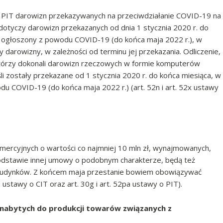
i PIT darowizn przekazywanych na przeciwdziałanie COVID-19 na
dotyczy darowizn przekazanych od dnia 1 stycznia 2020 r. do
i ogłoszony z powodu COVID-19 (do końca maja 2022 r.), w
arowizny, w zależności od terminu jej przekazania. Odliczenie,
tórzy dokonali darowizn rzeczowych w formie komputerów
li zostały przekazane od 1 stycznia 2020 r. do końca miesiąca, w
 COVID-19 (do końca maja 2022 r.) (art. 52n i art. 52x ustawy
omercyjnych o wartości co najmniej 10 mln zł, wynajmowanych,
odstawie innej umowy o podobnym charakterze, będą też
 budynków. Z końcem maja przestanie bowiem obowiązywać
a ustawy o CIT oraz art. 30g i art. 52pa ustawy o PIT).
nabytych do produkcji towarów związanych z