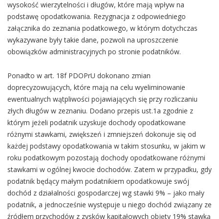
wysokość wierzytelności i długów, które mają wpływ na
podstawę opodatkowania. Rezygnacja z odpowiedniego
załącznika do zeznania podatkowego, w którym dotychczas
wykazywane były takie dane, pozwoli na uproszczenie
obowiązków administracyjnych po stronie podatników.
Ponadto w art. 18f PDOPrU dokonano zmian
doprecyzowujących, które mają na celu wyeliminowanie
ewentualnych wątpliwości pojawiających się przy rozliczaniu
złych długów w zeznaniu. Dodano przepis ust.1a zgodnie z
którym jeżeli podatnik uzyskuje dochody opodatkowane
różnymi stawkami, zwiększeń i zmniejszeń dokonuje się od
każdej podstawy opodatkowania w takim stosunku, w jakim w
roku podatkowym pozostają dochody opodatkowane różnymi
stawkami w ogólnej kwocie dochodów. Zatem w przypadku, gdy
podatnik będący małym podatnikiem opodatkowuje swój
dochód z działalności gospodarczej wg stawki 9% – jako mały
podatnik, a jednocześnie występuje u niego dochód związany ze
źródłem przychodów z zysków kapitałowych objęty 19% stawką