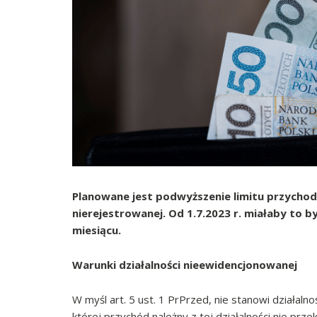
Planowane jest podwyższenie limitu przychod
nierejestrowanej. Od 1.7.2023 r. miałaby to
miesiącu.
Warunki działalności nieewidencjonowanej
W myśl art. 5 ust. 1 PrPrzed, nie stanowi działal
której przychód należny z tej działalności nie pr