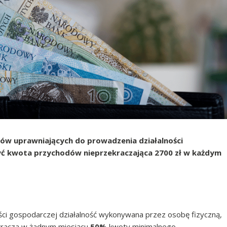
ów uprawniających do prowadzenia działalności
 być kwota przychodów nieprzekraczająca 2700 zł w każdym
ności gospodarczej działalność wykonywana przez osobę fizyczną,
zekracza w żadnym miesiącu
50%
kwoty minimalnego