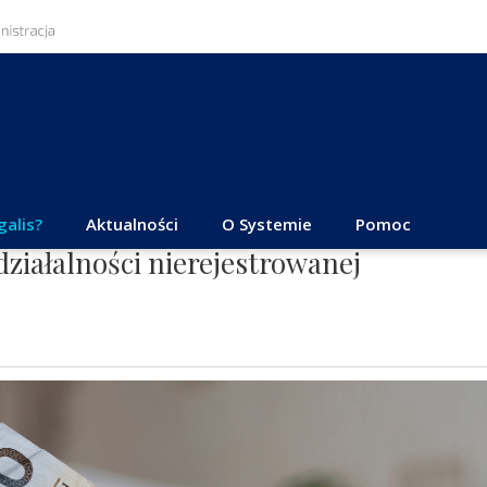
galis?
Aktualności
O Systemie
Pomoc
ziałalności nierejestrowanej