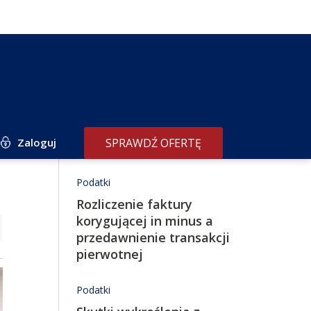
Zaloguj
SPRAWDŹ OFERTĘ
Redakcja poleca
Podatki
Rozliczenie faktury
korygującej in minus a
przedawnienie transakcji
pierwotnej
Podatki