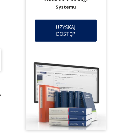
Systemu
UZYSKAJ
DOSTĘP
y