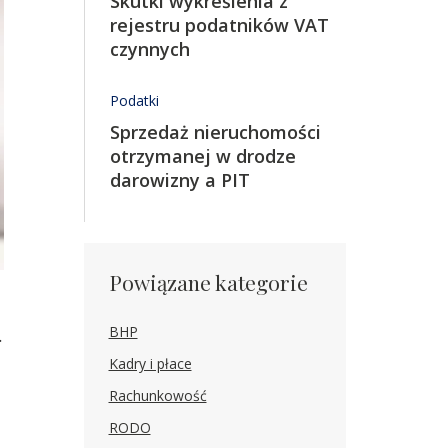
Skutki wykreślenia z
rejestru podatników VAT
czynnych
Podatki
Sprzedaż ​nieruchomości
otrzymanej w drodze ​
darowizny a PIT
Powiązane kategorie
BHP
.
Kadry i płace
Rachunkowość
RODO