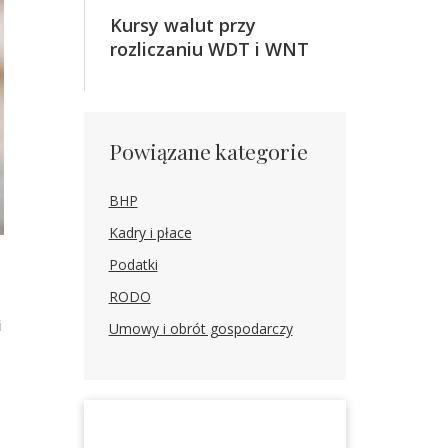
Kursy walut przy
rozliczaniu WDT i WNT
Powiązane kategorie
BHP
Kadry i płace
Podatki
RODO
i
Umowy i obrót gospodarczy