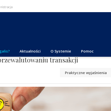
galis?
Aktualności
O Systemie
Pomoc
 przewalutowaniu transakcji
Praktyczne wyjaśnienia