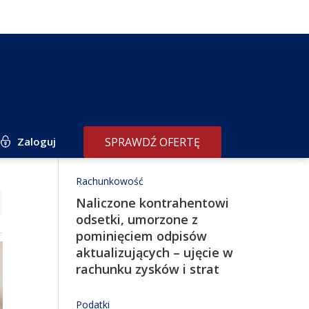
Zaloguj
SPRAWDŹ OFERTĘ
Redakcja poleca
Rachunkowość
Naliczone kontrahentowi
odsetki, umorzone z
pominięciem odpisów
aktualizujących – ujęcie w
rachunku zysków i strat
Podatki