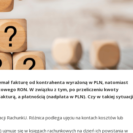
zymał fakturę od kontrahenta wyrażoną w PLN, natomiast
utowego RON. W związku z tym, po przeliczeniu kwoty
kturą, a płatnością (nadpłata w PLN). Czy w takiej sytuacj
ji RachunkU. Różnica podlega ujęciu na kontach kosztów lub
 ujmuje się w księgach rachunkowych na dzień ich powstania w