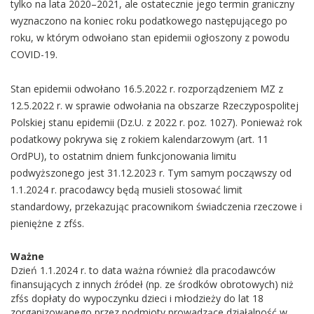
tylko na lata 2020–2021, ale ostatecznie jego termin graniczny
wyznaczono na koniec roku podatkowego następującego po
roku, w którym odwołano stan epidemii ogłoszony z powodu
COVID-19.
Stan epidemii odwołano 16.5.2022 r. rozporządzeniem MZ z
12.5.2022 r. w sprawie odwołania na obszarze Rzeczypospolitej
Polskiej stanu epidemii (Dz.U. z 2022 r. poz. 1027). Ponieważ rok
podatkowy pokrywa się z rokiem kalendarzowym (art. 11
OrdPU), to ostatnim dniem funkcjonowania limitu
podwyższonego jest 31.12.2023 r. Tym samym począwszy od
1.1.2024 r. pracodawcy będą musieli stosować limit
standardowy, przekazując pracownikom świadczenia rzeczowe i
pieniężne z zfśs.
Ważne
Dzień 1.1.2024 r. to data ważna również dla pracodawców
finansujących z innych źródeł (np. ze środków obrotowych) niż
zfśs dopłaty do wypoczynku dzieci i młodzieży do lat 18
zorganizowanego przez podmioty prowadzące działalność w