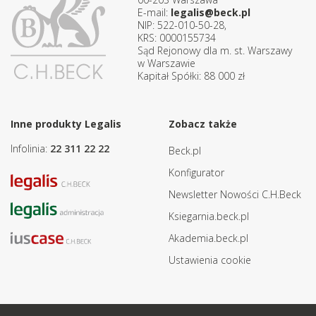
E-mail:
legalis@beck.pl
NIP: 522-010-50-28,
KRS: 0000155734
Sąd Rejonowy dla m. st. Warszawy
w Warszawie
Kapitał Spółki: 88 000 zł
Inne produkty Legalis
Zobacz także
Infolinia:
22 311 22 22
Beck.pl
Konfigurator
Newsletter Nowości C.H.Beck
Ksiegarnia.beck.pl
Akademia.beck.pl
Ustawienia cookie