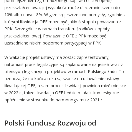
pomniejszeniem zgromadzonego kapitału o 15% opłatę
przekształceniową, jej wysokość może ulec zmniejszeniu do
10% albo nawet 8%. W grze są jeszcze inne pomysły, zgodnie z
którymi likwidacja OFE może być jakimś stopniu powiązana z
PPK. Szczególnie w ramach transferu środków z opłaty
przekształceniowej. Powiązanie OFE z PPK może być
uzasadniane niskim poziomem partycypacji w PPK.
W wakacje projekt ustawy ma zostać zaprezentowany,
natomiast prace legislacyjne są zaplanowane na jesień wraz z
ofensywą legislacyjną projektów w ramach Polskiego Ładu. To
oznacza, że do końca roku są szanse na uchwalenie ustawy
likwidującej OFE, a sam proces likwidacji powinien mieć miejsce
w 2022 r., także likwidacja OFE będzie miała kilkumiesięczne
opóźnienie w stosunku do harmonogramu z 2021 r.
Polski Fundusz Rozwoju od