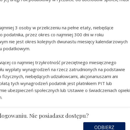
jmniej 3 osoby w przeliczeniu na pełne etaty, niebędące
o podatnika, przez okres co najmniej 300 dni w roku
m nie jest okres kolejnych dwunastu miesięcy kalendarzowych
oku podatkowym.
iącej co najmniej trzykrotność przeciętnego miesięcznego
ułu wypłaty wynagrodzeń na rzecz zatrudnionych na podstawie
 fizycznych, niebędących udziałowcami, akcjonariuszami ani
płatą tych wynagrodzeń podatnik jest płatnikiem PIT lub
emie ubezpieczeń społecznych lub Ustawie o świadczeniach opieki
h.
logowaniu. Nie posiadasz dostępu?
ODBIERZ