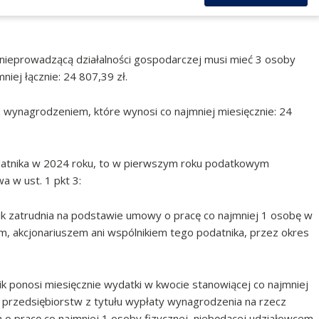
nieprowadzącą działalności gospodarczej musi mieć 3 osoby
iej łącznie: 24 807,39 zł.
 wynagrodzeniem, które wynosi co najmniej miesięcznie: 24
datnika w 2024 roku, to w pierwszym roku podatkowym
 w ust. 1 pkt 3:
datnik zatrudnia na podstawie umowy o pracę co najmniej 1 osobę w
em, akcjonariuszem ani wspólnikiem tego podatnika, przez okres
atnik ponosi miesięcznie wydatki w kwocie stanowiącej co najmniej
przedsiębiorstw z tytułu wypłaty wynagrodzenia na rzecz
o pracę co najmniej 1 osoby fizycznej, niebędącej udziałowcem,