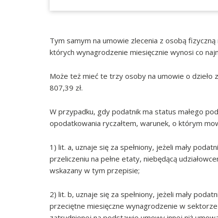
Tym samym na umowie zlecenia z osobą fizyczną 
których wynagrodzenie miesięcznie wynosi co najmn
Może też mieć te trzy osoby na umowie o dzieło z
807,39 zł.
W przypadku, gdy podatnik ma status małego po
opodatkowania ryczałtem, warunek, o którym mowa
1) lit. a, uznaje się za spełniony, jeżeli mały po
przeliczeniu na pełne etaty, niebędącą udziałowc
wskazany w tym przepisie;
2) lit. b, uznaje się za spełniony, jeżeli mały pod
przeciętne miesięczne wynagrodzenie w sektorze 
zatrudnionej na podstawie umowy innej niż umowa 