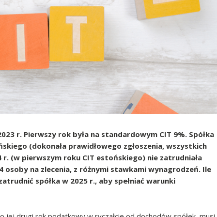
 2023 r. Pierwszy rok była na standardowym CIT 9%. Spółka
tońskiego (dokonała prawidłowego zgłoszenia, wszystkich
 r. (w pierwszym roku CIT estońskiego) nie zatrudniała
4 osoby na zlecenia, z różnymi stawkami wynagrodzeń. Ile
atrudnić spółka w 2025 r., aby spełniać warunki
st to jej drugi rok podatkowy w ryczałcie od dochodów spółek, musi