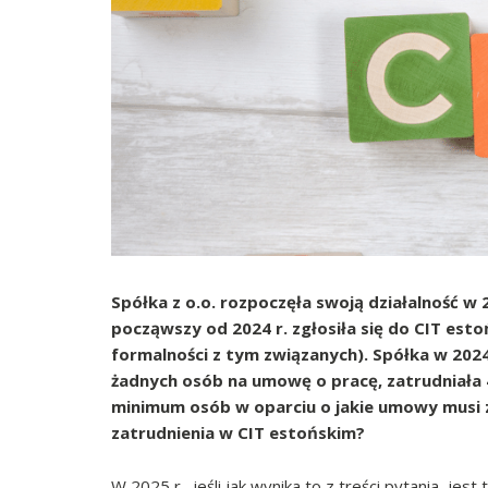
Spółka z o.o. rozpoczęła swoją działalność w
począwszy od 2024 r. zgłosiła się do CIT es
formalności z tym związanych). Spółka w 2024
żadnych osób na umowę o pracę, zatrudniała 
minimum osób w oparciu o jakie umowy musi z
zatrudnienia w CIT estońskim?
W 2025 r., jeśli jak wynika to z treści pytania, je