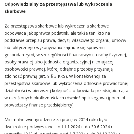
Odpowiedzialny za przestępstwa lub wykroczenia
skarbowe
Za przestępstwa skarbowe lub wykroczenia skarbowe
odpowiada jak sprawca podatnik, ale także ten, kto na
podstawie przepisu prawa, decyzji właściwego organu, umowy
lub faktycznego wykonywania zajmuje się sprawami
gospodarczymi, w szczególności finansowymi, osoby fizycznej,
osoby prawnej albo jednostki organizacyjnej niemającej
osobowości prawnej, której odrębne przepisy przyznają
zdolność prawną (art. 9 § 3 KKS). W konsekwencji za
przestępstwa skarbowe lub wykroczenia odnośnie prowadzonej
działalności w pierwszej kolejności odpowiada przedsiębiorca, a
w określonych okolicznościach również np. księgowa (podmiot
prowadzący finanse przedsiębiorcy).
Minimalne wynagrodzenie za pracę w 2024 roku było
dwukrotnie podwyższane i: od 1.1.2024 r. do 30.6.2024 r.
wynosiło 4242 zł, a następnie od 1.7.2024 r. do 31.12.2024 r.