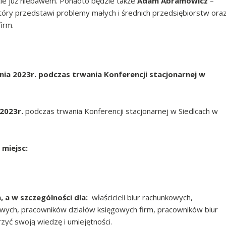
ycie już niebawem. Ponadto będzie także
Adam Abramowicz
–
tóry przedstawi problemy małych i średnich przedsiębiorstw ora
irm.
nia 2023r. podczas trwania Konferencji stacjonarnej w
 2023r.
podczas trwania Konferencji stacjonarnej w Siedlcach w
 miejsc:
, a w szczególności dla:
właścicieli biur rachunkowych,
wych, pracowników działów księgowych firm, pracowników biur
zyć swoją wiedzę i umiejętności.