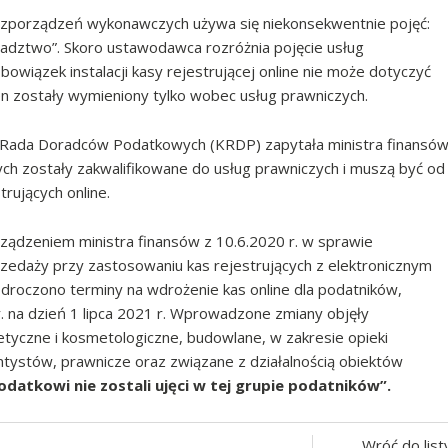
rozporządzeń wykonawczych używa się niekonsekwentnie pojęć:
oradztwo”. Skoro ustawodawca rozróżnia pojęcie usług
bowiązek instalacji kasy rejestrującej online nie może dotyczyć
n zostały wymieniony tylko wobec usług prawniczych.
 Rada Doradców Podatkowych (KRDP) zapytała ministra finansó
h zostały zakwalifikowane do usług prawniczych i muszą być od
rujących online.
ządzeniem ministra finansów z 10.6.2020 r. w sprawie
zedaży przy zastosowaniu kas rejestrujących z elektronicznym
odroczono terminy na wdrożenie kas online dla podatników,
. na dzień 1 lipca 2021 r. Wprowadzone zmiany objęły
etyczne i kosmetologiczne, budowlane, w zakresie opieki
ntystów, prawnicze oraz związane z działalnością obiektów
datkowi nie zostali ujęci w tej grupie podatników”.
Wróć do list