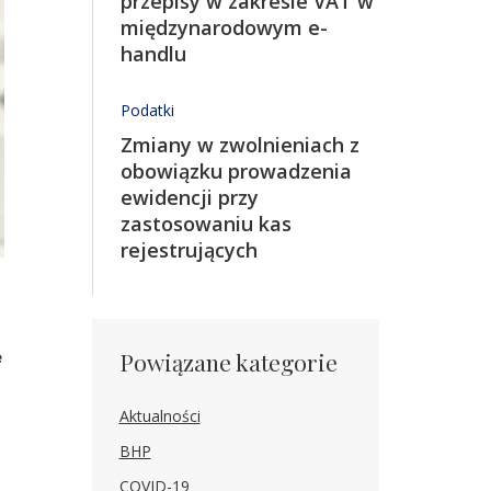
przepisy w zakresie VAT w
międzynarodowym e-
handlu
Podatki
Zmiany w zwolnieniach z
obowiązku prowadzenia
ewidencji przy
zastosowaniu kas
rejestrujących
e
Powiązane kategorie
Aktualności
BHP
COVID-19