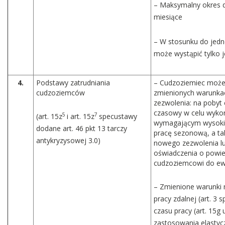
– Maksymalny okres 
miesiące
– W stosunku do jedn
może wystąpić tylko 
4.
Podstawy zatrudniania
– Cudzoziemiec może
cudzoziemców
zmienionych warunkac
zezwolenia: na pobyt 
czasowy w celu wyko
5
7
(art. 15z
i art. 15z
specustawy
wymagającym wysokich
dodane art. 46 pkt 13 tarczy
pracę sezonową, a ta
antykryzysowej 3.0)
nowego zezwolenia l
oświadczenia o powie
cudzoziemcowi do ew
– Zmienione warunki 
pracy zdalnej (art. 3
czasu pracy (art. 15g 
zastosowania elastyc