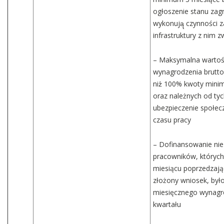
ogłoszenie stanu zag
wykonują̨ czynności 
infrastruktury z nim z
– Maksymalna wartoś
wynagrodzenia brutto
niż̇ 100% kwoty mini
oraz należnych od ty
ubezpieczenie społec
czasu pracy
– Dofinansowanie nie
pracowników, któryc
miesiącu poprzedzają
złożony wniosek, był
miesięcznego wynagr
kwartału