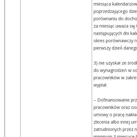
miesiąca kalendarzowe
poprzedzającego dzie
porównaniu do docho
za miesiąc uważa się̨
następujących dni ka
okres porównawczy ro
pierwszy dzień́ dane
3) nie uzyskał ze śr
do wynagrodzeń w od
pracowników w zakres
wypłat
– Dofinansowanie prz
pracowników oraz os
umowy o pracę nakła
zlecenia albo innej u
zatrudnionych przez n
minimum 3 miesiące 