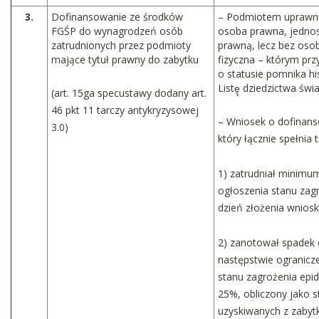
3.
Dofinansowanie ze środków
– Podmiotem uprawni
FGŚP do wynagrodzeń osób
osoba prawna, jednos
zatrudnionych przez podmioty
prawną, lecz bez oso
mające tytuł prawny do zabytku
fizyczna – którym prz
o statusie pomnika hi
Listę̨ dziedzictwa św
(art. 15ga specustawy dodany art.
46 pkt 11 tarczy antykryzysowej
– Wniosek o dofinan
3.0)
który łącznie spełnia 
1) zatrudniał minimu
ogłoszenia stanu zag
dzień złożenia wniosk
2) zanotował spadek
następstwie ogranicz
stanu zagrożenia ep
25%, obliczony jako
uzyskiwanych z zabyt