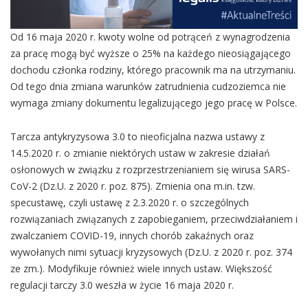
Od 16 maja 2020 r. kwoty wolne od potrąceń z wynagrodzenia
za pracę mogą być wyższe o 25% na każdego nieosiągającego
dochodu członka rodziny, którego pracownik ma na utrzymaniu.
Od tego dnia zmiana warunków zatrudnienia cudzoziemca nie
wymaga zmiany dokumentu legalizującego jego pracę w Polsce.
Tarcza antykryzysowa 3.0 to nieoficjalna nazwa ustawy z
14.5.2020 r. o zmianie niektórych ustaw w zakresie działań
osłonowych w związku z rozprzestrzenianiem się wirusa SARS-
CoV-2 (Dz.U. z 2020 r. poz. 875). Zmienia ona m.in. tzw.
specustawę, czyli ustawę z 2.3.2020 r. o szczególnych
rozwiązaniach związanych z zapobieganiem, przeciwdziałaniem i
zwalczaniem COVID-19, innych chorób zakaźnych oraz
wywołanych nimi sytuacji kryzysowych (Dz.U. z 2020 r.
poz. 374
ze zm.). Modyfikuje również wiele innych ustaw. Większość
regulacji tarczy 3.0 weszła w życie 16 maja 2020 r.