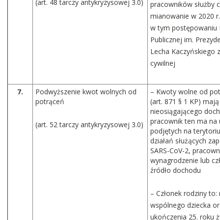
(art. 48 tarczy antykryzysowej 3.0)
pracowników służby cy
mianowanie w 2020 r. 
w tym postępowaniu K
Publicznej im. Prezyd
Lecha Kaczyńskiego z
cywilnej
7.
Podwyższenie kwot wolnych od
– Kwoty wolne od pot
potrąceń
(art. 871 § 1 KP) ma
nieosiągającego doch
pracownik ten ma na 
(art. 52 tarczy antykryzysowej 3.0)
podjętych na terytori
działań służących za
SARS-CoV-2, pracown
wynagrodzenie lub czł
źródło dochodu
– Członek rodziny to:
wspólnego dziecka or
ukończenia 25. roku ży