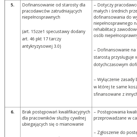
5.
Dofinansowanie od starosty dla
– Dotyczy pracodawc
pracodawców zatrudniających
małych i średnich pr
niepełnosprawnych
dofinansowania do w
niepełnosprawnego n
rehabilitacji zawodow
(art. 15zze1 specustawy dodany
osób niepełnosprawn
art. 46 pkt 17 tarczy
antykryzysowej 3.0)
– Dofinansowanie na
starostą przysługuje 
dotychczasowym dof
­– Wyłączenie zasady 
w której te same kosz
sfinansowane z innyc
6.
Brak postępowań kwalifikacyjnych
– Postępowania kwali
dla pracowników służby cywilnej
przeprowadzane w ca
ubiegających się o mianowanie
– Zgłoszenie do post