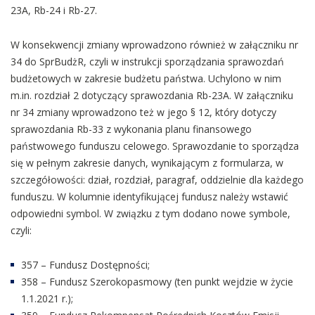
23A, Rb-24 i Rb-27.
W konsekwencji zmiany wprowadzono również w załączniku nr
34 do SprBudżR, czyli w instrukcji sporządzania sprawozdań
budżetowych w zakresie budżetu państwa. Uchylono w nim
m.in. rozdział 2 dotyczący sprawozdania Rb-23A. W załączniku
nr 34 zmiany wprowadzono też w jego § 12, który dotyczy
sprawozdania Rb-33 z wykonania planu finansowego
państwowego funduszu celowego. Sprawozdanie to sporządza
się w pełnym zakresie danych, wynikającym z formularza, w
szczegółowości: dział, rozdział, paragraf, oddzielnie dla każdego
funduszu. W kolumnie identyfikującej fundusz należy wstawić
odpowiedni symbol. W związku z tym dodano nowe symbole,
czyli:
357 – Fundusz Dostępności;
358 – Fundusz Szerokopasmowy (ten punkt wejdzie w życie
1.1.2021 r.);