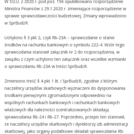
W Dz.U. z 2020 r. pod poz. 156 opublikowano rozporządzenie
Ministra Finansów z 29.1.2020 r. zmieniające rozporządzenie w
sprawie sprawozdawczości budżetowej. Zmiany wprowadzono
w SprBudżR.
Uchylono § 3 pkt 2, czyli Rb-23A – sprawozdanie o stanie
środków na rachunku bankowym o symbolu 222-4. Wzór tego
sprawozdania stanowił załącznik nr 2 do rozporządzenia, w
związku z czym uchylono ten załącznik oraz wszelkie wzmianki
o sprawozdaniu Rb-23A w treści SprBudżR.
Zmieniono treść § 4 pkt 1 lit. i SprBudżR, zgodnie z którym
naczelnicy urzędów skarbowych wyznaczeni do dysponowania
środkami pieniężnymi zgromadzonymi odpowiednio na
wspólnych rachunkach bankowych i rachunkach bankowych
właściwych dla należności scentralizowanych składają
sprawozdania Rb-24 i Rb-27. Poprzednio, przepis ten stanowił,
że naczelnicy urzędów skarbowych i dyrektorzy izb administracji
skarbowej, jako organy podatkowe składali sprawozdania Rb-