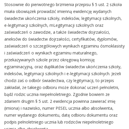
Stosownie do pierwotnego brzmienia przepisu § 5 ust. 2 szkoła
miała obowiązek prowadzić imienną ewidencję wydanych
świadectw ukończenia szkoły, indeksów, legitymacji szkolnych,
e-legitymacji szkolnych, mLegitymacji szkolnych oraz
zaświadczeń o zawodzie, a także świadectw dojrzałości,
aneksów do świadectw dojrzałości, certyfikatów, dyplomów,
zaświadczeń o szczegółowych wynikach egzaminu ósmoklasisty
i zaświadczeń o wynikach egzaminu maturalnego,
przekazywanych szkole przez okręgową komisję
egzaminacyjną, oraz duplikatów świadectw ukończenia szkoły,
indeksów, legitymacji szkolnych i e-legitymacji szkolnych. Jeżeli
chodzi zaś o odbiór świadectwa, czy legitymacji, to przepis
zakładał, że takiego odbioru może dokonać uczeń pełnoletni,
bądź rodzic ucznia niepełnoletniego. Zgodnie bowiem ze
zdaniem drugim § 5 ust. 2 ewidencja powinna zawierać imię
(imiona) i nazwisko, numer PESEL ucznia albo absolwenta,
numer wydanego dokumentu, datę odbioru dokumentu oraz
podpis pełnoletniego ucznia lub rodziców niepełnoletniego
ucznia albo absolwenta.