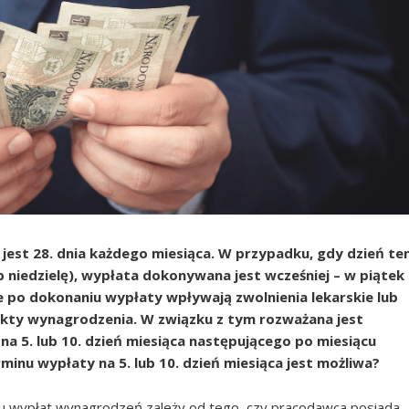
jest 28. dnia każdego miesiąca. W przypadku, gdy dzień te
 niedzielę), wypłata dokonywana jest wcześniej – w piątek
że po dokonaniu wypłaty wpływają zwolnienia lekarskie lub
ekty wynagrodzenia. W związku z tym rozważana jest
a 5. lub 10. dzień miesiąca następującego po miesiącu
nu wypłaty na 5. lub 10. dzień miesiąca jest możliwa?
nu wypłat wynagrodzeń zależy od tego, czy pracodawca posiada