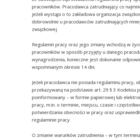
pracowników. Pracodawca zatrudniający co najmni
jeżeli wystąpi o to zakładowa organizacja związ
dobrowolnie u pracodawców zatrudniających mniej n
związkowej.
Regulamin pracy oraz jego zmiany wchodzą w życie
pracowników w sposób przyjęty u danego pracod
wynagrodzenia, konieczne jest dokonanie odpowie
wspomnianym okresie 14 dni.
Jeżeli pracodawca nie posiada regulaminu pracy, 
przekazywaną na podstawie art. 29 § 3 Kodeksu p
poinformowany – w formie papierowej lub elektroni
pracy, m.in. o terminie, miejscu, czasie i częstot
potwierdzania obecności w pracy oraz usprawiedliw
regulaminie pracy.
O zmianie warunków zatrudnienia – w tym termin