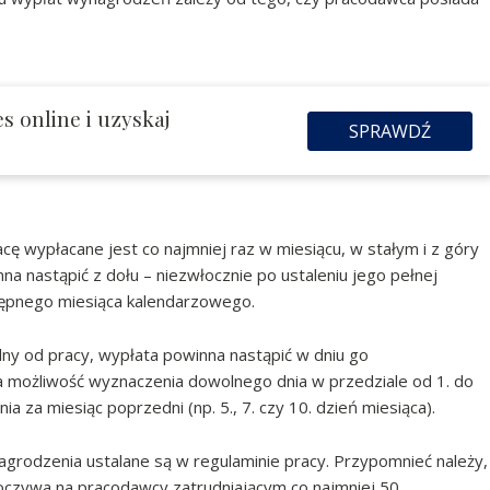
s online i uzyskaj
SPRAWDŹ
 wypłacane jest co najmniej raz w miesiącu, w stałym i z góry
a nastąpić z dołu – niezwłocznie po ustaleniu jego pełnej
stępnego miesiąca kalendarzowego.
lny od pracy, wypłata powinna nastąpić w dniu go
możliwość wyznaczenia dowolnego dnia w przedziale od 1. do
a za miesiąc poprzedni (np. 5., 7. czy 10. dzień miesiąca).
nagrodzenia ustalane są w regulaminie pracy. Przypomnieć należy,
czywa na pracodawcy zatrudniającym co najmniej 50