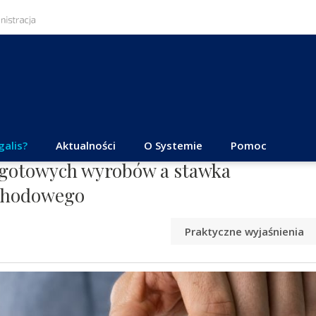
galis?
Aktualności
O Systemie
Pomoc
ż gotowych wyrobów a stawka
ochodowego
Praktyczne wyjaśnienia