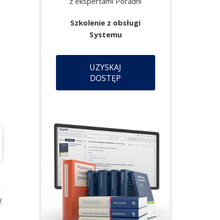
z ekspertami Poradni
Szkolenie z obsługi
Systemu
UZYSKAJ
DOSTĘP
y