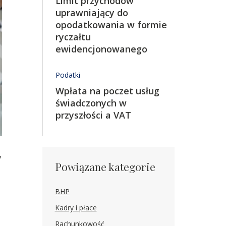
Limit przychodów
uprawniający do
opodatkowania w formie
ryczałtu
ewidencjonowanego
Podatki
Wpłata na poczet usług
świadczonych w
przyszłości a VAT
y
Powiązane kategorie
BHP
Kadry i płace
Rachunkowość