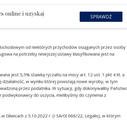
s online i uzyskaj
SPRAWDŹ
u dochodowym od niektórych przychodów osiąganych przez osoby
usługowa na potrzeby niniejszej ustawy klasyfikowana jest na
na jest 5,5% stawką ryczałtu na mocy art. 12 ust. 1 pkt 4 lit. a
ę działalność, w wyniku której powstają nowe wyroby, w tym
owadzoną przez podatnika. W sytuacji, gdy dokonywaliby Państw
je podwykonawcy do uszycia, mielibyśmy do czynienia z
liwicach z 5.10.2022 r. (I SA/Gl 666/22, Legalis), w którym