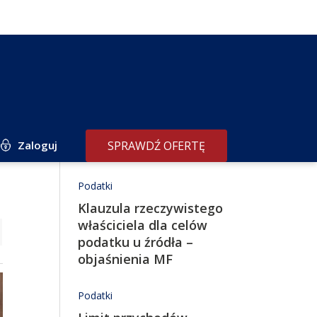
Zaloguj
SPRAWDŹ OFERTĘ
Redakcja poleca
Podatki
Klauzula rzeczywistego
właściciela dla celów
podatku u źródła –
objaśnienia MF
Podatki