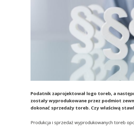
Podatnik zaprojektował logo toreb, a następn
zostały wyprodukowane przez podmiot zewnętr
dokonać sprzedaży toreb. Czy właściwą staw
Produkcja i sprzedaż wyprodukowanych toreb opo