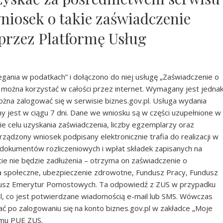
wniosek o takie zaświadczenie
 przez Platformę Usług
alegania w podatkach” i dołączono do niej usługę „Zaświadczenie o
gi można korzystać w całości przez internet. Wymagany jest jedna
żna zalogować się w serwisie biznes.gov.pl. Usługa wydania
 jest w ciągu 7 dni. Dane we wniosku są w części uzupełnione w
e celu uzyskania zaświadczenia, liczby egzemplarzy oraz
rządzony wniosek podpisany elektronicznie trafia do realizacji w
 dokumentów rozliczeniowych i wpłat składek zapisanych na
ncie nie będzie zadłużenia – otrzyma on zaświadczenie o
ia społeczne, ubezpieczenie zdrowotne, Fundusz Pracy, Fundusz
usz Emerytur Pomostowych. Ta odpowiedź z ZUS w przypadku
.pl, co jest potwierdzane wiadomością e-mail lub SMS. Wówczas
ć po zalogowaniu się na konto biznes.gov.pl w zakładce „Moje
emu PUE ZUS.