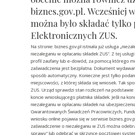
biznes.gov.pl. Wcześniej 
można było składać tylko
Elektronicznych ZUS.
Na stronie: biznes.gov.pl istniała już usługa „niez
niezaleganiu w opłacaniu składek ZUS”. Z tej usłu
profil zaufany lub e-dowód, za pomocą którego mo
zaświadczenia jest bezpłatna. Dokument wydawany
sposób automatyczny. Konieczne jest tylko podani
miejscowości, z której składa się wniosek. Tak spo
ZUS. Urząd sprawdzi stan rozliczeń na podstawie
koncie wnioskującego płatnika składek. Jeśli na ko
niezaleganiu w opłacaniu składek na: ubezpieczen
Gwarantowanych Świadczeń Pracowniczych, Fund
wniosku online pojawia się w serwisie biznes.gov
zaświadczenie o niezaleganiu w ZUS można odebra
sprawy” lub odebrać w skrzynce pocztowej syst