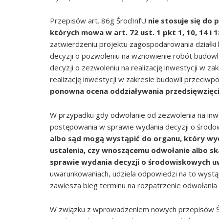
Przepisów art. 86g ŚrodInfU
nie stosuje się do
których mowa w art. 72 ust. 1 pkt 1, 10, 14 i 
zatwierdzeniu projektu zagospodarowania działki 
decyzji o pozwoleniu na wznowienie robót budowlan
decyzji o zezwoleniu na realizację inwestycji w za
realizację inwestycji w zakresie budowli przeciw
ponowna ocena oddziaływania przedsięwzięc
W przypadku gdy odwołanie od zezwolenia na inwe
postępowania w sprawie wydania decyzji o środ
albo sąd mogą wystąpić do organu, który wy
ustalenia, czy wnoszącemu odwołanie albo s
sprawie wydania decyzji o środowiskowych 
uwarunkowaniach, udziela odpowiedzi na to wystą
zawiesza bieg terminu na rozpatrzenie odwołania lu
W związku z wprowadzeniem nowych przepisów Śr