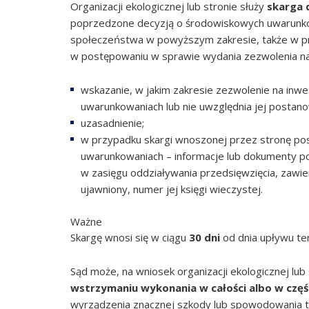
Organizacji ekologicznej lub stronie służy
skarga 
poprzedzone decyzją o środowiskowych uwarunk
społeczeństwa w powyższym zakresie, także w przy
w postępowaniu w sprawie wydania zezwolenia na 
wskazanie, w jakim zakresie zezwolenie na inw
uwarunkowaniach lub nie uwzględnia jej postano
uzasadnienie;
w przypadku skargi wnoszonej przez stronę po
uwarunkowaniach – informacje lub dokumenty po
w zasięgu oddziaływania przedsięwzięcia, zawier
ujawniony, numer jej księgi wieczystej.
Ważne
Skargę wnosi się w ciągu
30 dni
od dnia upływu ter
Sąd może, na wniosek organizacji ekologicznej lub
wstrzymaniu wykonania w całości albo w częśc
wyrządzenia znacznej szkody lub spowodowania t