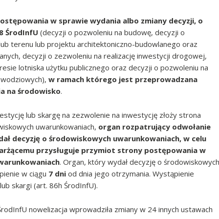
 postępowania w sprawie wydania albo zmiany decyzji, o
18 ŚrodInfU
(decyzji o pozwoleniu na budowę, decyzji o
lub terenu lub projektu architektoniczno-budowlanego oraz
ych, decyzji o zezwoleniu na realizację inwestycji drogowej,
kresie lotniska użytku publicznego oraz decyzji o pozwoleniu na
powodziowych),
w ramach którego jest przeprowadzana
ia na środowisko
.
stycję lub skargę na zezwolenie na inwestycję złoży strona
owiskowych uwarunkowaniach,
organ rozpatrujący odwołanie
dał decyzję o środowiskowych uwarunkowaniach, w celu
karżącemu przysługuje przymiot strony postępowania w
uwarunkowaniach
. Organ, który wydał decyzję o środowiskowyc
pienie w ciągu
7 dni
od dnia jego otrzymania. Wystąpienie
b skargi (art. 86h ŚrodInfU).
odInfU nowelizacja wprowadziła zmiany w 24 innych ustawach