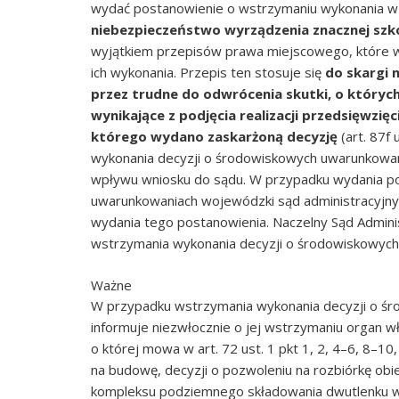
wydać postanowienie o wstrzymaniu wykonania w ca
niebezpieczeństwo wyrządzenia znacznej sz
wyjątkiem przepisów prawa miejscowego, które w
ich wykonania. Przepis ten stosuje się
do skargi 
przez trudne do odwrócenia skutki, o któryc
wynikające z podjęcia realizacji przedsięwzi
którego wydano zaskarżoną decyzję
(art. 87f
wykonania decyzji o środowiskowych uwarunkowania
wpływu wniosku do sądu. W przypadku wydania po
uwarunkowaniach wojewódzki sąd administracyjny 
wydania tego postanowienia. Naczelny Sąd Admini
wstrzymania wykonania decyzji o środowiskowyc
Ważne
W przypadku wstrzymania wykonania decyzji o śr
informuje niezwłocznie o jej wstrzymaniu organ w
o której mowa w art. 72 ust. 1 pkt 1, 2, 4–6, 8–10,
na budowę, decyzji o pozwoleniu na rozbiórkę obi
kompleksu podziemnego składowania dwutlenku węg