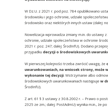
W Dz.U. z 2021 r. pod poz. 784 opublikowano ustaw
środowisku i jego ochronie, udziale społeczeństw
środowisko oraz niektórych innych ustaw (dalej: no
Nowelizacja wprowadza zmiany m.in. do ustawy z 3.
ochronie, udziale społeczeństwa w ochronie środow
2021 r. poz. 247; dalej: ŚrodInfU). Dodano prze
przypadku
decyzji o środowiskowych uwarunk
W pierwszej kolejności trzeba zwrócić uwagę, że
uwarunkowaniach, na wniosek strony, może 
wykonanie tej decyzji
. Wstrzymanie albo odmow
środowiskowych uwarunkowaniach następuje
w dr
ŚrodInfU).
Z art. 61 § 3 ustawy z 30.8.2002 r. – Prawo o post
2325 ze zm.; dalej: PostAdmU) wynika m.in., że p