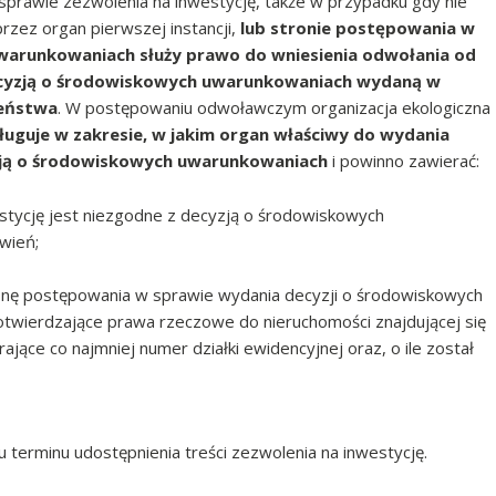
prawie zezwolenia na inwestycję, także w przypadku gdy nie
zez organ pierwszej instancji,
lub stronie postępowania w
warunkowaniach służy prawo do wniesienia odwołania od
ecyzją o środowiskowych uwarunkowaniach wydaną w
zeństwa
. W postępowaniu odwoławczym organizacja ekologiczna
uguje w zakresie, w jakim organ właściwy do wydania
yzją o środowiskowych uwarunkowaniach
i powinno zawierać:
estycję jest niezgodne z decyzją o środowiskowych
wień;
nę postępowania w sprawie wydania decyzji o środowiskowych
twierdzające prawa rzeczowe do nieruchomości znajdującej się
ające co najmniej numer działki ewidencyjnej oraz, o ile został
 terminu udostępnienia treści zezwolenia na inwestycję.