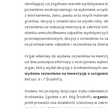
określającej szczegółowe warunki wydobywania k
pozwolenia wodnoprawnego na wykonanie urząd
z wód kamienia, żwiru, piasku oraz innych materia
gruntów, decyzji o zmianie lasu na użytek rolny, de
zezwoleniu na realizację inwestycji w zakresie lo
obiektu unieszkodliwiania odpadów wydobywczych, 
przeciwpowodziowych, decyzji o zezwoleniu na zał
na przetwarzanie odpadów i zezwolenia na zbiera
Organ właściwy do wydania zezwolenia na inwesty
od dnia powzięcia informacji o wstrzymaniu wyko
organ, który wydał decyzję o środowiskowych uw
wydania zezwolenia na inwestycję o ustąpien
86f ust. 6 i 7 ŚrodInfU).
Dodano też przepisy dotyczące trybu odwoławczeg
środowiska. Zgodnie z art. 86g ŚrodInfU,
organiza
jeżeli prowadzi ona działalność statutową w zakr