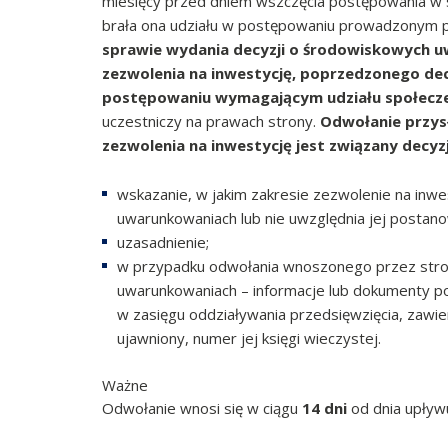
miesięcy przed dniem wszczęcia postępowania w s
brała ona udziału w postępowaniu prowadzonym pr
sprawie wydania decyzji o środowiskowych u
zezwolenia na inwestycję, poprzedzonego d
postępowaniu wymagającym udziału społec
uczestniczy na prawach strony.
Odwołanie przysł
zezwolenia na inwestycję jest związany dec
wskazanie, w jakim zakresie zezwolenie na inw
uwarunkowaniach lub nie uwzględnia jej postano
uzasadnienie;
w przypadku odwołania wnoszonego przez stro
uwarunkowaniach – informacje lub dokumenty po
w zasięgu oddziaływania przedsięwzięcia, zawier
ujawniony, numer jej księgi wieczystej.
Ważne
Odwołanie wnosi się w ciągu
14 dni
od dnia upływu