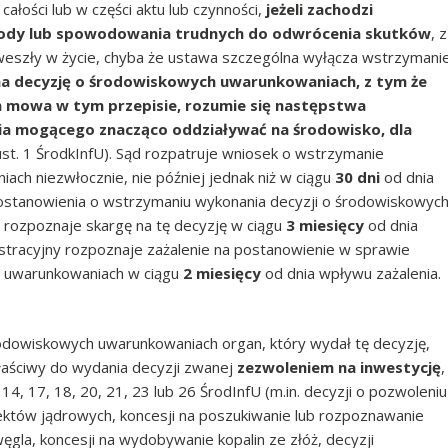
łości lub w części aktu lub czynności,
jeżeli zachodzi
kody lub spowodowania trudnych do odwrócenia skutków
, z
eszły w życie, chyba że ustawa szczególna wyłącza wstrzymani
na decyzję o środowiskowych uwarunkowaniach, z tym że
h mowa w tym przepisie, rozumie się następstwa
ęcia mogącego znacząco oddziaływać na środowisko, dla
 ust. 1 ŚrodkInfU). Sąd rozpatruje wniosek o wstrzymanie
ch niezwłocznie, nie później jednak niż w ciągu
30 dni
od dnia
stanowienia o wstrzymaniu wykonania decyzji o środowiskowyc
rozpoznaje skargę na tę decyzję w ciągu
3 miesięcy
od dnia
stracyjny rozpoznaje zażalenie na postanowienie w sprawie
h uwarunkowaniach w ciągu
2 miesięcy
od dnia wpływu zażalenia.
odowiskowych uwarunkowaniach organ, który wydał tę decyzję,
łaściwy do wydania decyzji zwanej
zezwoleniem na inwestycję
,
 14, 17, 18, 20, 21, 23 lub 26 ŚrodInfU (m.in. decyzji o pozwoleniu
ektów jądrowych, koncesji na poszukiwanie lub rozpoznawanie
la, koncesji na wydobywanie kopalin ze złóż, decyzji