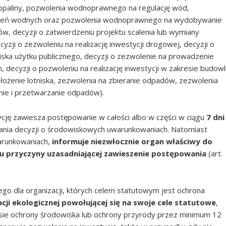
opaliny, pozwolenia wodnoprawnego na regulację wód,
zeń wodnych oraz pozwolenia wodnoprawnego na wydobywanie
łów, decyzji o zatwierdzeniu projektu scalenia lub wymiany
cyzji o zezwoleniu na realizację inwestycji drogowej, decyzji o
tniska użytku publicznego, decyzji o zezwolenie na prowadzenie
decyzji o pozwoleniu na realizację inwestycji w zakresie budowl
ożenie lotniska, zezwolenia na zbieranie odpadów, zezwolenia
nie i przetwarzanie odpadów).
cję zawiesza postępowanie w całości albo w części w ciągu
7 dni
nania decyzji o środowiskowych uwarunkowaniach. Natomiast
arunkowaniach,
informuje niezwłocznie organ właściwy do
iu przyczyny uzasadniającej zawieszenie postępowania
(art.
o dla organizacji, których celem statutowym jest ochrona
cji ekologicznej powołującej się na swoje cele statutowe
,
esie ochrony środowiska lub ochrony przyrody przez minimum 12