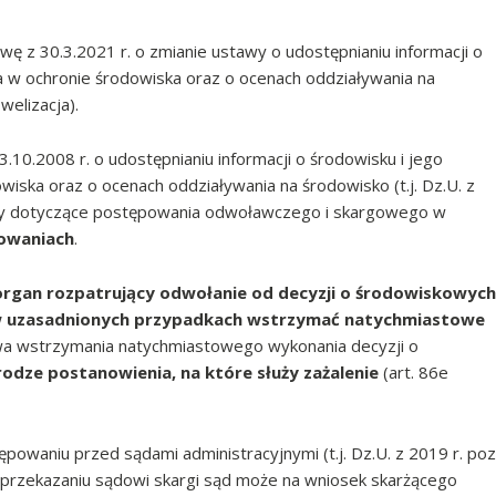
ę z 30.3.2021 r. o zmianie ustawy o udostępnianiu informacji o
a w ochronie środowiska oraz o ocenach oddziaływania na
welizacja).
10.2008 r. o udostępnianiu informacji o środowisku i jego
iska oraz o ocenach oddziaływania na środowisko (t.j. Dz.U. z
pisy dotyczące postępowania odwoławczego i skargowego w
owaniach
.
organ rozpatrujący odwołanie od decyzji o środowiskowych
w uzasadnionych przypadkach wstrzymać natychmiastowe
a wstrzymania natychmiastowego wykonania decyzji o
odze postanowienia, na które służy zażalenie
(art. 86e
ępowaniu przed sądami administracyjnymi (t.j. Dz.U. z 2019 r. poz
o przekazaniu sądowi skargi sąd może na wniosek skarżącego