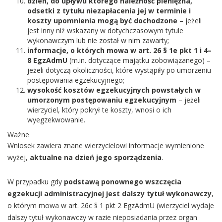
dzień, do upływu którego należność pieniężna,
odsetki z tytułu niezapłacenia jej w terminie i
koszty upomnienia mogą być dochodzone
– jeżeli
jest inny niż wskazany w dotychczasowym tytule
wykonawczym lub nie został w nim zawarty;
informacje, o których mowa w art. 26 § 1e pkt 1 i 4–
8 EgzAdmU
(m.in. dotyczące majątku zobowiązanego) –
jeżeli dotyczą okoliczności, które wystąpiły po umorzeniu
postępowania egzekucyjnego;
wysokość kosztów egzekucyjnych powstałych w
umorzonym postępowaniu egzekucyjnym
– jeżeli
wierzyciel, który pokrył te koszty, wnosi o ich
wyegzekwowanie.
Ważne
Wniosek zawiera znane wierzycielowi informacje wymienione
wyżej,
aktualne na dzień jego sporządzenia
.
W przypadku gdy
podstawą ponownego wszczęcia
egzekucji administracyjnej jest dalszy tytuł wykonawczy
,
o którym mowa w art. 26c § 1 pkt 2 EgzAdmU (wierzyciel wydaje
dalszy tytuł wykonawczy w razie nieposiadania przez organ