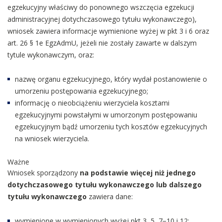
egzekucyjny właściwy do ponownego wszczęcia egzekucji
administracyjnej dotychczasowego tytułu wykonawczego),
wniosek zawiera informacje wymienione wyżej w pkt 3 i 6 oraz
art. 26 § 1e EgzAdmU, jeżeli nie zostały zawarte w dalszym
tytule wykonawczym, oraz:
nazwę organu egzekucyjnego, który wydał postanowienie o
umorzeniu postępowania egzekucyjnego;
informację o nieobciążeniu wierzyciela kosztami
egzekucyjnymi powstałymi w umorzonym postępowaniu
egzekucyjnym bądź umorzeniu tych kosztów egzekucyjnych
na wniosek wierzyciela.
Ważne
Wniosek sporządzony
na podstawie więcej niż jednego
dotychczasowego tytułu wykonawczego lub dalszego
tytułu wykonawczego
zawiera dane:
wymienione w wymienionych wyżej pkt 3, 5, 7−10 i 12;