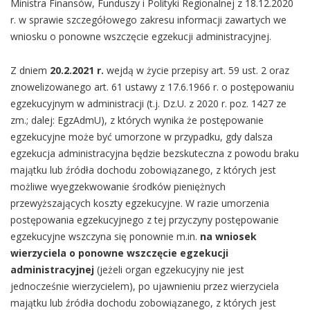
Ministra Finansów, Funduszy i Polityki Regionalnej z 18.12.2020
r. w sprawie szczegółowego zakresu informacji zawartych we
wniosku o ponowne wszczęcie egzekucji administracyjnej.
Z dniem
20.2.2021 r.
wejdą w życie przepisy art. 59 ust. 2 oraz
znowelizowanego art. 61 ustawy z 17.6.1966 r. o postępowaniu
egzekucyjnym w administracji (t.j. Dz.U. z 2020 r. poz. 1427 ze
zm.; dalej: EgzAdmU), z których wynika że postępowanie
egzekucyjne może być umorzone w przypadku, gdy dalsza
egzekucja administracyjna będzie bezskuteczna z powodu braku
majątku lub źródła dochodu zobowiązanego, z których jest
możliwe wyegzekwowanie środków pieniężnych
przewyższających koszty egzekucyjne. W razie umorzenia
postępowania egzekucyjnego z tej przyczyny postępowanie
egzekucyjne wszczyna się ponownie m.in.
na wniosek
wierzyciela o ponowne wszczęcie egzekucji
administracyjnej
(jeżeli organ egzekucyjny nie jest
jednocześnie wierzycielem), po ujawnieniu przez wierzyciela
majątku lub źródła dochodu zobowiązanego, z których jest