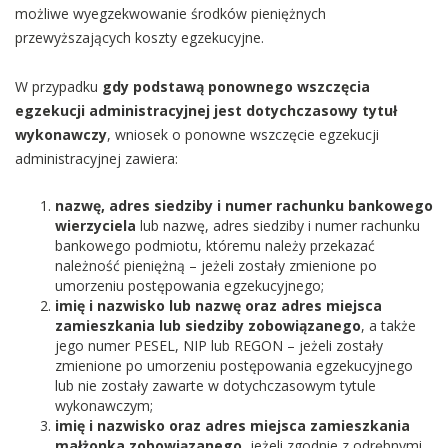
możliwe wyegzekwowanie środków pieniężnych
przewyższających koszty egzekucyjne.
W przypadku
gdy podstawą ponownego wszczęcia
egzekucji administracyjnej jest dotychczasowy tytuł
wykonawczy
, wniosek o ponowne wszczęcie egzekucji
administracyjnej zawiera:
nazwę, adres siedziby i numer rachunku bankowego
wierzyciela
lub nazwę, adres siedziby i numer rachunku
bankowego podmiotu, któremu należy przekazać
należność pieniężną – jeżeli zostały zmienione po
umorzeniu postępowania egzekucyjnego;
imię i nazwisko lub nazwę oraz adres miejsca
zamieszkania lub siedziby zobowiązanego
, a także
jego numer PESEL, NIP lub REGON – jeżeli zostały
zmienione po umorzeniu postępowania egzekucyjnego
lub nie zostały zawarte w dotychczasowym tytule
wykonawczym;
imię i nazwisko oraz adres miejsca zamieszkania
małżonka zobowiązanego
, jeżeli zgodnie z odrębnymi