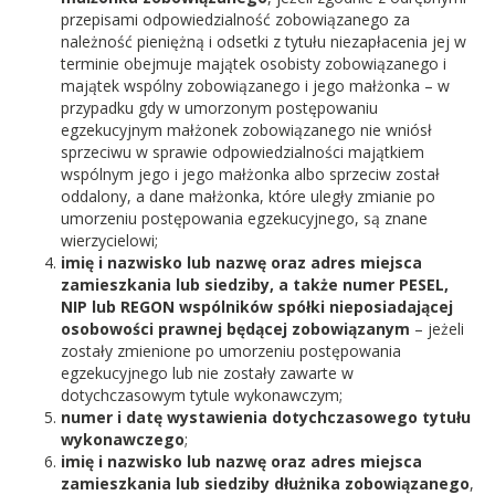
przepisami odpowiedzialność zobowiązanego za
należność pieniężną i odsetki z tytułu niezapłacenia jej w
terminie obejmuje majątek osobisty zobowiązanego i
majątek wspólny zobowiązanego i jego małżonka – w
przypadku gdy w umorzonym postępowaniu
egzekucyjnym małżonek zobowiązanego nie wniósł
sprzeciwu w sprawie odpowiedzialności majątkiem
wspólnym jego i jego małżonka albo sprzeciw został
oddalony, a dane małżonka, które uległy zmianie po
umorzeniu postępowania egzekucyjnego, są znane
wierzycielowi;
imię i nazwisko lub nazwę oraz adres miejsca
zamieszkania lub siedziby, a także numer PESEL,
NIP lub REGON wspólników spółki nieposiadającej
osobowości prawnej będącej zobowiązanym
– jeżeli
zostały zmienione po umorzeniu postępowania
egzekucyjnego lub nie zostały zawarte w
dotychczasowym tytule wykonawczym;
numer i datę wystawienia dotychczasowego tytułu
wykonawczego
;
imię i nazwisko lub nazwę oraz adres miejsca
zamieszkania lub siedziby dłużnika zobowiązanego
,