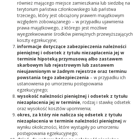
również mającego miejsce zamieszkania lub siedzibę na
terytorium państwa członkowskiego lub państwa
trzeciego, który jest obciążony prawem majątkowym
względem zobowiązanego – w przypadku ujawnienia
prawa majątkowego, z którego jest możliwe
wyegzekwowanie środków pieniężnych przewyższających
koszty egzekucyjne;
informacje dotyczące zabezpieczenia należności
pieniężnej i odsetek z tytułu niezapłacenia jej w
terminie hipoteką przymusową albo zastawem
skarbowym lub rejestrowym lub zastawem
nieujawnionym w żadnym rejestrze oraz terminu
powstania tego zabezpieczenia
– w przypadku ich
ustanowienia po umorzeniu postępowania
egzekucyjnego;
wysokość należności pieniężnej i odsetek z tytułu
niezapłacenia jej w terminie
, rodzaj i stawkę odsetek
oraz wysokość kosztów upomnienia;
okres, za który nie nalicza się odsetek z tytułu
niezapłacenia w terminie należności pieniężnej
w
wyniku okoliczności, które wystąpiły po umorzeniu
postępowania egzekucyjnego;