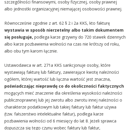
szczególności finansowymi, osoby fizycznej, osoby prawnej
albo jednostki organizacyjnej niemającej osobowości prawnej.
Równocześnie zgodnie z art. 62 § 2 i 2a KKS, kto fakturę
wystawia w sposób nierzetelny albo takim dokumentem
się posługuje,
podlega karze grzywny do 720 stawek dziennych
albo karze pozbawienia wolności na czas nie krótszy od roku,
albo obu tym karom łącznie.
Ustawodawca w art. 271a KKS sankcjonuje osoby, które
wystawiają fakturę lub faktury, zawierające kwotę należności
ogółem, której wartość lub łączna wartość jest znaczna,
poświadczając nieprawdę co do okoliczności faktycznych
mogących mieć znaczenie dla określenia wysokości należności
publicznoprawnej lub jej zwrotu albo zwrotu innej należności o
charakterze podatkowym lub takiej faktury lub faktur używa
(tzw. fałszerstwo intelektualne faktur), podlega karze
pozbawienia wolności od 6 miesięcy do lat 8. Jeżeli sprawca
dopuszcza się tego czynu wobec faktury lub faktur,