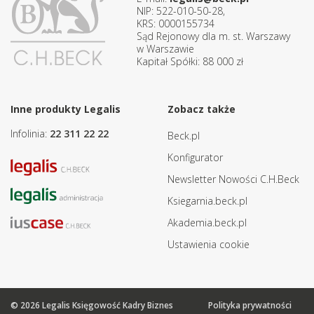
NIP: 522-010-50-28,
KRS: 0000155734
Sąd Rejonowy dla m. st. Warszawy
w Warszawie
Kapitał Spółki: 88 000 zł
Inne produkty Legalis
Zobacz także
Infolinia:
22 311 22 22
Beck.pl
Konfigurator
Newsletter Nowości C.H.Beck
Ksiegarnia.beck.pl
Akademia.beck.pl
Ustawienia cookie
© 2026 Legalis Księgowość Kadry Biznes
Polityka prywatności