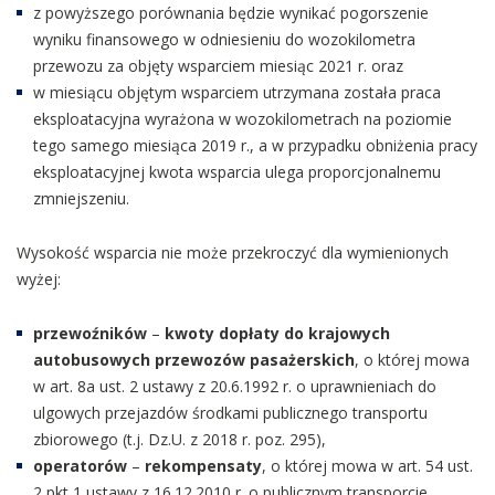
z powyższego porównania będzie wynikać pogorszenie
wyniku finansowego w odniesieniu do wozokilometra
przewozu za objęty wsparciem miesiąc 2021 r. oraz
w miesiącu objętym wsparciem utrzymana została praca
eksploatacyjna wyrażona w wozokilometrach na poziomie
tego samego miesiąca 2019 r., a w przypadku obniżenia pracy
eksploatacyjnej kwota wsparcia ulega proporcjonalnemu
zmniejszeniu.
Wysokość wsparcia nie może przekroczyć dla wymienionych
wyżej:
przewoźników
–
kwoty dopłaty do krajowych
autobusowych przewozów pasażerskich
, o której mowa
w art. 8a ust. 2 ustawy z 20.6.1992 r. o uprawnieniach do
ulgowych przejazdów środkami publicznego transportu
zbiorowego (t.j. Dz.U. z 2018 r. poz. 295),
operatorów
–
rekompensaty
, o której mowa w art. 54 ust.
2 pkt 1 ustawy z 16.12.2010 r. o publicznym transporcie