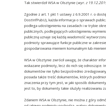
Tak stwierdził WSA w Olsztynie (
wyr. z 19.12.2019
Zgodnie z art. 1 pkt 1 ustawy z 6.9.2001 r. o dostęp
DostInfPubU), każda informacja o sprawach public
podlega udostępnieniu na zasadach i w trybie okre
publicznych, podlegających udostępnieniu wymienia
publiczną uznaje się każdą wiadomość wytworzoną
podmioty sprawujące funkcje publiczne w zakresie
gospodarowania mieniem komunalnym lub mienie
WSA w Olsztynie zwrócił uwagę, że charakter info
wskazane podmioty, lecz do nich się odnoszące. I
dokumentów nie tylko bezpośrednio zredagowanyc
posiada także treść dokumentów, których podmio
znaczenia przy tym jest, w jaki sposób dokument
jest to, by dokumenty takie służyły realizowaniu z
Zdaniem WSA w Olsztynie, nie można z góry odmó
od jakiego podmiotu pochodzą, waloru dokumentu