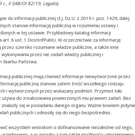
 r., II SAB/Ol 82/19, Legalis
).
ie do informacji publicznej (t.j. Dz.U. z 2019 r. poz. 1429; dalej:
znych stanowi informację publiczną w rozumieniu ustawy i
ślonych w tej ustawie. Przykładowy katalog informacji
 art. 6 ust. 1 DostInfPublU. W orzecznictwie za informację
 przez szeroko rozumiane władze publiczne, a także inne
 wykonywania przez nie zadań władzy publicznej i
m Skarbu Państwa.
rmacji publicznej mają również informacje niewytworzone przez
nformację publiczną stanowi zatem treść wszelkiego rodzaju
h i wytworzonych przez wskazany podmiot. Przymiot taki
t używa do zrealizowania powierzonych mu prawem zadań. Bez
y znalazły się w posiadaniu danego organu. Ważne bowiem jedyni
adań publicznych i odnosiły się do niego bezpośrednio.
wić wszystkim wnioskom o dofinansowanie niezależnie od tego,
 urzędowego, a w związku z tym także możliwości udostępnienia