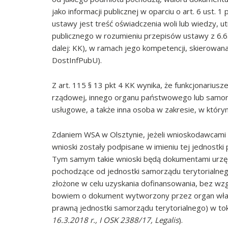
jako informacji publicznej w oparciu o art. 6 ust
ustawy jest treść oświadczenia woli lub wiedzy, u
publicznego w rozumieniu przepisów ustawy z 6.6.19
dalej: KK), w ramach jego kompetencji, skierowana
DostInfPubU).
Z art. 115 § 13 pkt 4 KK wynika, że funkcjonarius
rządowej, innego organu państwowego lub samorzą
usługowe, a także inna osoba w zakresie, w który
Zdaniem WSA w Olsztynie, jeżeli wnioskodawcami s
wnioski zostały podpisane w imieniu tej jednostki 
Tym samym takie wnioski będą dokumentami urzędo
pochodzące od jednostki samorządu terytorialneg
złożone w celu uzyskania dofinansowania, bez wz
bowiem o dokument wytworzony przez organ władz
prawną jednostki samorządu terytorialnego) w toku
16.3.2018 r., I OSK 2388/17, Legalis
).