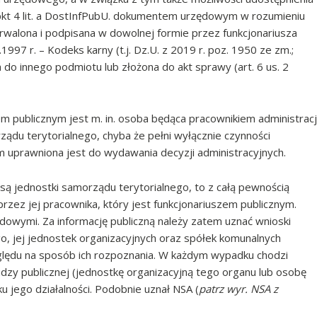
. 1 pkt 4 lit. a DostInfPubU. dokumentem urzędowym w rozumieniu
trwalona i podpisana w dowolnej formie przez funkcjonariusza
97 r. – Kodeks karny (t.j. Dz.U. z 2019 r. poz. 1950 ze zm.;
 do innego podmiotu lub złożona do akt sprawy (art. 6 us. 2
zem publicznym jest m. in. osoba będąca pracownikiem administracj
du terytorialnego, chyba że pełni wyłącznie czynności
m uprawniona jest do wydawania decyzji administracyjnych.
ą jednostki samorządu terytorialnego, to z całą pewnością
przez jej pracownika, który jest funkcjonariuszem publicznym.
wymi. Za informację publiczną należy zatem uznać wnioski
o, jej jednostek organizacyjnych oraz spółek komunalnych
ględu na sposób ich rozpoznania. W każdym wypadku chodzi
y publicznej (jednostkę organizacyjną tego organu lub osobę
 jego działalności. Podobnie uznał NSA (
patrz wyr. NSA z