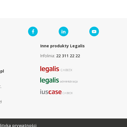
Inne produkty Legalis
Infolinia:
22 311 22 22
pl
.
ł
lityka prywatności