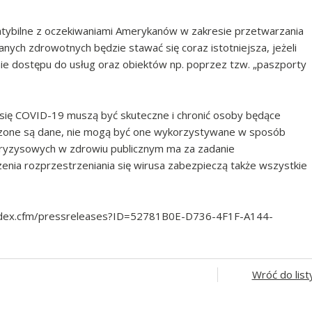
atybilne z oczekiwaniami Amerykanów w zakresie przetwarzania
anych zdrowotnych będzie stawać się coraz istotniejsza, jeżeli
nie dostępu do usług oraz obiektów np. poprzez tzw. „paszporty
 się COVID-19 muszą być skuteczne i chronić osoby będące
dzone są dane, nie mogą być one wykorzystywane w sposób
kryzysowych w zdrowiu publicznym ma za zadanie
zenia rozprzestrzeniania się wirusa zabezpieczą także wszystkie
index.cfm/pressreleases?ID=52781B0E-D736-4F1F-A144-
Wróć do list