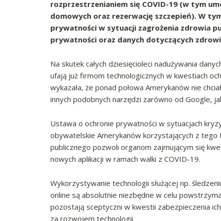
rozprzestrzenianiem się COVID-19 (w tym um
domowych oraz rezerwację szczepień). W tym
prywatności w sytuacji zagrożenia zdrowia pu
prywatności oraz danych dotyczących zdrowi
Na skutek całych dziesięcioleci nadużywania dany
ufają już firmom technologicznych w kwestiach och
wykazała, że ponad połowa Amerykanów nie chciała
innych podobnych narzędzi zarówno od Google, jak
Ustawa o ochronie prywatności w sytuacjach kry
obywatelskie Amerykanów korzystających z tego ty
publicznego pozwoli organom zajmującym się kw
nowych aplikacji w ramach walki z COVID-19.
Wykorzystywanie technologii służącej np. śledze
online są absolutnie niezbędne w celu powstrzyma
pozostają sceptyczni w kwestii zabezpieczenia i
za rozwojem technologii.