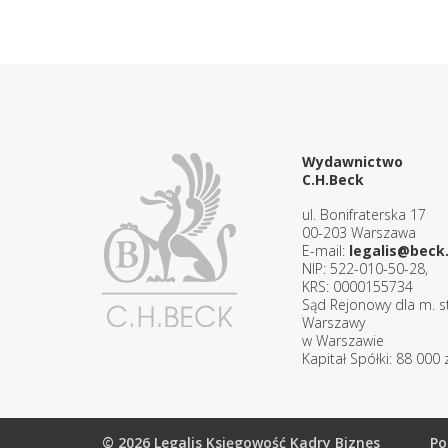
Wydawnictwo
C.H.Beck
ul. Bonifraterska 17
00-203 Warszawa
E-mail:
legalis@beck.
NIP: 522-010-50-28,
KRS: 0000155734
Sąd Rejonowy dla m. st
Warszawy
w Warszawie
Kapitał Spółki: 88 000 z
© 2026 Legalis Księgowość Kadry Biznes
Po