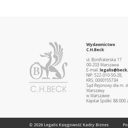
Wydawnictwo
C.H.Beck
ul. Bonifraterska 17
00-203 Warszawa
E-mail:
legalis@beck.
NIP: 522-010-50-28,
KRS: 0000155734
Sąd Rejonowy dla m. st
Warszawy
w Warszawie
Kapitał Spółki: 88 000 z
© 2026 Legalis Księgowość Kadry Biznes
Po