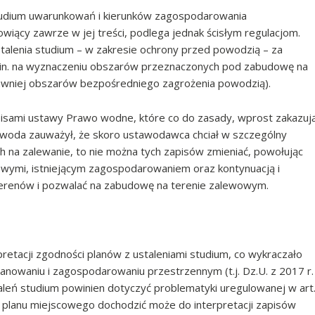
tudium uwarunkowań i kierunków zagospodarowania
wiący zawrze w jej treści, podlega jednak ścisłym regulacjom.
talenia studium – w zakresie ochrony przed powodzią – za
.in. na wyznaczeniu obszarów przeznaczonych pod zabudowę na
awniej obszarów bezpośredniego zagrożenia powodzią).
pisami ustawy Prawo wodne, które co do zasady, wprost zakazuj
woda zauważył, że skoro ustawodawca chciał w szczególny
 na zalewanie, to nie można tych zapisów zmieniać, powołując
owymi, istniejącym zagospodarowaniem oraz kontynuacją i
erenów i pozwalać na zabudowę na terenie zalewowym.
retacji zgodności planów z ustaleniami studium, co wykraczało
planowaniu i zagospodarowaniu przestrzennym (t.j. Dz.U. z 2017 r.
taleń studium powinien dotyczyć problematyki uregulowanej w art
planu miejscowego dochodzić może do interpretacji zapisów