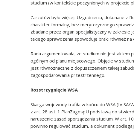
studium (w kontekście poczynionych w projekcie p
Zarzutów było więcej. Uzgodnienia, dokonane z R
charakter formalny, bez merytorycznego sprawdze
zbadane przez organ specjalistyczny w zakresie 
takiego sprawdzenia spowoduje braki również na 
Rada argumentowała, że studium nie jest aktem p
ogólnym od planu miejscowego. Objęcie w studiu
jest równoznaczne z dopuszczeniem takiej zabud
zagospodarowania przestrzennego.
Rozstrzygnięcie WSA
Skarga wojewody trafiła w końcu do WSA (IV SA/Wa
z art. 28 ust. 1 PlanZagospU podstawą do stwierdz
naruszenie zasad sporządzania studium. W art. 
powinno regulować studium, a dokument podlegający