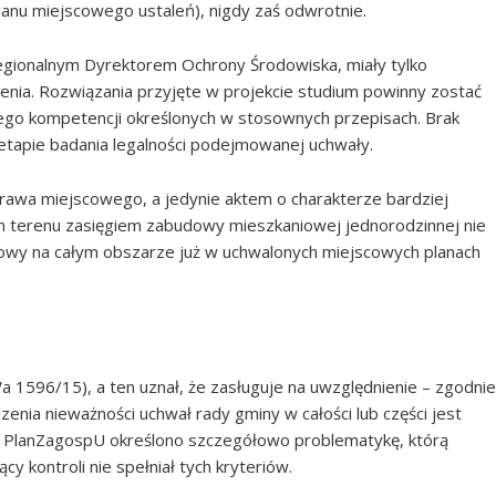
lanu miejscowego ustaleń), nigdy zaś odwrotnie.
egionalnym Dyrektorem Ochrony Środowiska, miały tylko
nia. Rozwiązania przyjęte w projekcie studium powinny zostać
jego kompetencji określonych w stosownych przepisach. Brak
etapie badania legalności podejmowanej uchwały.
rawa miejscowego, a jedynie aktem o charakterze bardziej
m terenu zasięgiem zabudowy mieszkaniowej jednorodzinnej nie
owy na całym obszarze już w uchwalonych miejscowych planach
 1596/15), a ten uznał, że zasługuje na uwzględnienie – zgodnie
enia nieważności uchwał rady gminy w całości lub części jest
10 PlanZagospU określono szczegółowo problematykę, którą
 kontroli nie spełniał tych kryteriów.