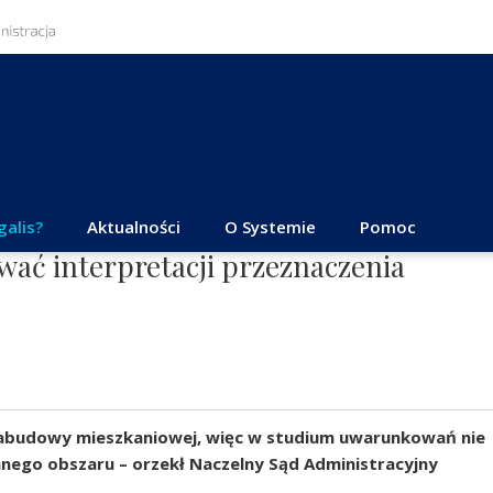
galis?
Aktualności
O Systemie
Pomoc
ać interpretacji przeznaczenia
zabudowy mieszkaniowej, więc w studium uwarunkowań nie
anego obszaru – orzekł Naczelny Sąd Administracyjny