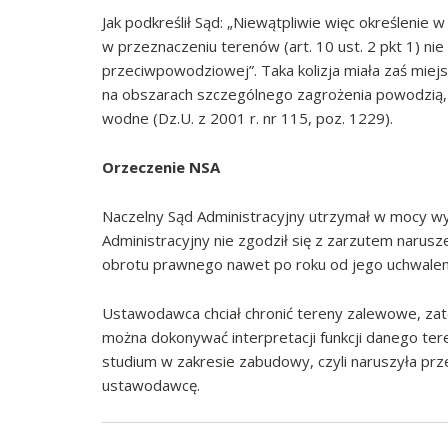
Jak podkreślił Sąd: „Niewątpliwie więc określenie
w przeznaczeniu terenów (art. 10 ust. 2 pkt 1) 
przeciwpowodziowej”. Taka kolizja miała zaś miej
na obszarach szczególnego zagrożenia powodzią, a 
wodne (Dz.U. z 2001 r. nr 115, poz. 1229).
Orzeczenie NSA
Naczelny Sąd Administracyjny utrzymał w mocy wyr
Administracyjny nie zgodził się z zarzutem naru
obrotu prawnego nawet po roku od jego uchwalen
Ustawodawca chciał chronić tereny zalewowe, za
można dokonywać interpretacji funkcji danego ter
studium w zakresie zabudowy, czyli naruszyła pr
ustawodawcę.