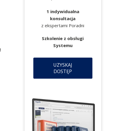
1 indywidualna
konsultacja
z ekspertami Poradni
Szkolenie z obsługi
Systemu
ą
UZYSKAJ
DOSTĘP
.