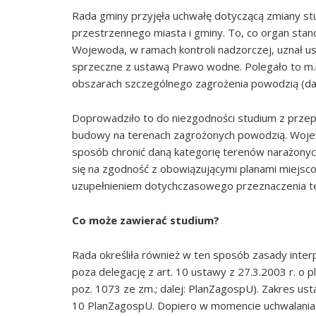
Rada gminy przyjęła uchwałę dotyczącą zmiany s
przestrzennego miasta i gminy. To, co organ stano
Wojewoda, w ramach kontroli nadzorczej, uznał us
sprzeczne z ustawą Prawo wodne. Polegało to m
obszarach szczególnego zagrożenia powodzią (d
Doprowadziło to do niezgodności studium z prze
budowy na terenach zagrożonych powodzią. Woje
sposób chronić daną kategorię terenów narażonych
się na zgodność z obowiązującymi planami miejsc
uzupełnieniem dotychczasowego przeznaczenia t
Co może zawierać studium?
Rada określiła również w ten sposób zasady interp
poza delegację z art. 10 ustawy z 27.3.2003 r. o 
poz. 1073 ze zm.; dalej: PlanZagospU). Zakres us
10 PlanZagospU. Dopiero w momencie uchwalania 