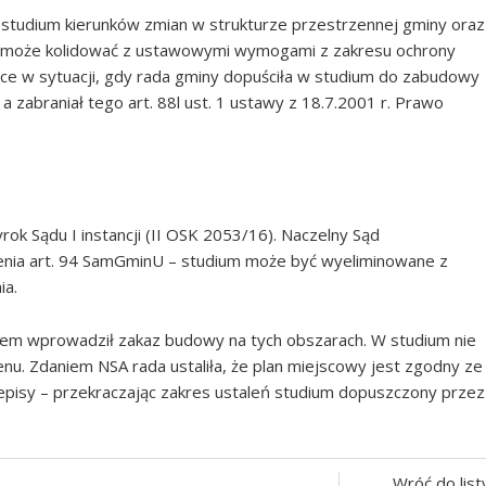
 w studium kierunków zmian w strukturze przestrzennej gminy oraz
nie może kolidować z ustawowymi wymogami z zakresu ochrony
sce w sytuacji, gdy rada gminy dopuściła w studium do zabudowy
zabraniał tego art. 88l ust. 1 ustawy z 18.7.2001 r. Prawo
ok Sądu I instancji (II OSK 2053/16). Naczelny Sąd
szenia art. 94 SamGminU – studium może być wyeliminowane z
ia.
tem wprowadził zakaz budowy na tych obszarach. W studium nie
enu. Zdaniem NSA rada ustaliła, że plan miejscowy jest zgodny ze
zepisy – przekraczając zakres ustaleń studium dopuszczony przez
Wróć do list