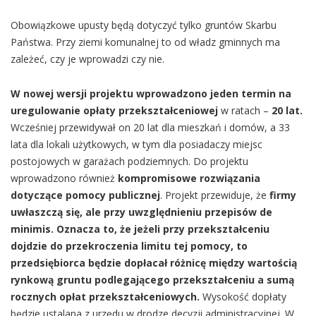
Obowiązkowe upusty będą dotyczyć tylko gruntów Skarbu
Państwa. Przy ziemi komunalnej to od władz gminnych ma
zależeć, czy je wprowadzi czy nie.
W nowej wersji projektu wprowadzono jeden termin na
uregulowanie opłaty przekształceniowej
w ratach –
20 lat.
Wcześniej przewidywał on 20 lat dla mieszkań i domów, a 33
lata dla lokali użytkowych, w tym dla posiadaczy miejsc
postojowych w garażach podziemnych. Do projektu
wprowadzono również
kompromisowe rozwiązania
dotyczące pomocy publicznej
. Projekt przewiduje, że
firmy
uwłaszczą się, ale przy uwzględnieniu przepisów de
minimis. Oznacza to, że jeżeli przy przekształceniu
dojdzie do przekroczenia limitu tej pomocy, to
przedsiębiorca będzie dopłacał różnicę między wartością
rynkową gruntu podlegającego przekształceniu a sumą
rocznych opłat przekształceniowych.
Wysokość dopłaty
będzie ustalana z urzędu w drodze decyzji administracyjnej. W