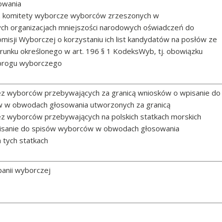
owania
ez komitety wyborcze wyborców zrzeszonych w
ch organizacjach mniejszości narodowych oświadczeń do
isji Wyborczej o korzystaniu ich list kandydatów na posłów ze
arunku określonego w art. 196 § 1 KodeksWyb, tj. obowiązku
 progu wyborczego
ez wyborców przebywających za granicą wniosków o wpisanie do
w w obwodach głosowania utworzonych za granicą
ez wyborców przebywających na polskich statkach morskich
isanie do spisów wyborców w obwodach głosowania
 tych statkach
anii wyborczej