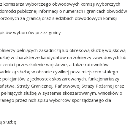
ez komisarza wyborczego obwodowych komisji wyborczych
domości publicznej informacji o numerach i granicach obwodów
orzonych za granicą oraz siedzibach obwodowych komisji
spisów wyborców przez gminy
żołnierzy pełniących zasadniczą lub okresową służbę wojskową
służbę w charakterze kandydatów na żołnierzy zawodowych lub
czenia i przeszkolenie wojskowe, a także ratowników
adniczą służbę w obronie cywilnej poza miejscem stałego
z policjantów z jednostek skoszarowanych, funkcjonariuszy
aństwa, Straży Granicznej, Państwowej Straży Pożarnej oraz
j pełniących służbę w systemie skoszarowanym, wniosków o
ranego przez nich spisu wyborców sporządzanego dla
ą służbę