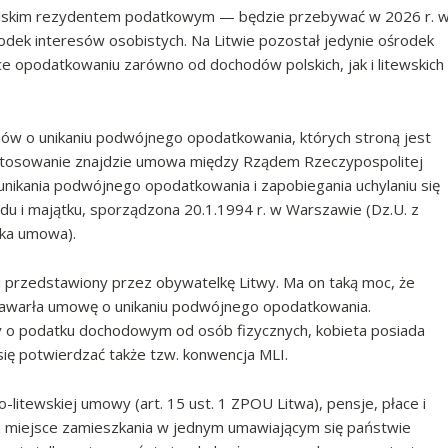
t polskim rezydentem podatkowym — będzie przebywać w 2026 r. 
ośrodek interesów osobistych. Na Litwie pozostał jedynie ośrodek
 opodatkowaniu zarówno od dochodów polskich, jak i litewskich
mów o unikaniu podwójnego opodatkowania, których stroną jest
astosowanie znajdzie umowa między Rządem Rzeczypospolitej
 unikania podwójnego opodatkowania i zapobiegania uchylaniu się
 i majątku, sporządzona 20.1.1994 r. w Warszawie (Dz.U. z
wska umowa).
i przedstawiony przez obywatelkę Litwy. Ma on taką moc, że
 zawarła umowę o unikaniu podwójnego opodatkowania.
wy o podatku dochodowym od osób fizycznych, kobieta posiada
się potwierdzać także tzw. konwencja MLI.
litewskiej umowy (art. 15 ust. 1 ZPOU Litwa), pensje, płace i
 miejsce zamieszkania w jednym umawiającym się państwie