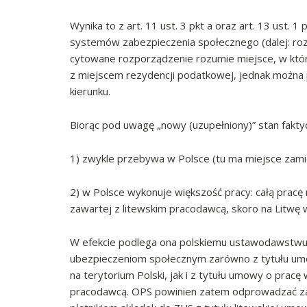
Wynika to z art. 11 ust. 3 pkt a oraz art. 13 ust.
systemów zabezpieczenia społecznego (dalej: ro
cytowane rozporządzenie rozumie miejsce, w któr
z miejscem rezydencji podatkowej, jednak można 
kierunku.
Biorąc pod uwagę „nowy (uzupełniony)” stan faktyc
1) zwykle przebywa w Polsce (tu ma miejsce zami
2) w Polsce wykonuje większość pracy: całą pracę
zawartej z litewskim pracodawcą, skoro na Litwę w
W efekcie podlega ona polskiemu ustawodawstwu
ubezpieczeniom społecznym zarówno z tytułu um
na terytorium Polski, jak i z tytułu umowy o prac
pracodawcą. OPS powinien zatem odprowadzać za ni