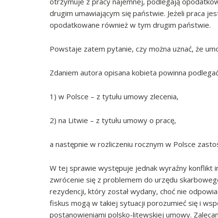
otrzymuje z pracy najemnej, podlegają opodatkow
drugim umawiającym się państwie. Jeżeli praca j
opodatkowane również w tym drugim państwie.
Powstaje zatem pytanie, czy można uznać, że umo
Zdaniem autora opisana kobieta powinna podlega
1) w Polsce – z tytułu umowy zlecenia,
2) na Litwie – z tytułu umowy o pracę,
a następnie w rozliczeniu rocznym w Polsce zas
W tej sprawie występuje jednak wyraźny konflikt i
zwrócenie się z problemem do urzędu skarbowego.
rezydencji, który został wydany, choć nie odpowia
fiskus mogą w takiej sytuacji porozumieć się i ws
postanowieniami polsko-litewskiej umowy. Zalec