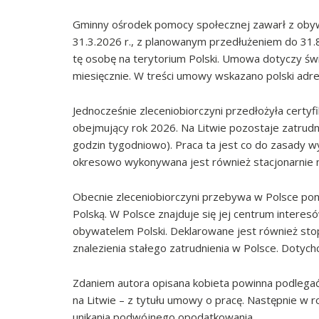
Gminny ośrodek pomocy społecznej zawarł z obywa
31.3.2026 r., z planowanym przedłużeniem do 31
tę osobę na terytorium Polski. Umowa dotyczy św
miesięcznie. W treści umowy wskazano polski adre
Jednocześnie zleceniobiorczyni przedłożyła certyf
obejmujący rok 2026. Na Litwie pozostaje zatrud
godzin tygodniowo). Praca ta jest co do zasady w
okresowo wykonywana jest również stacjonarnie n
Obecnie zleceniobiorczyni przebywa w Polsce pona
Polską. W Polsce znajduje się jej centrum interes
obywatelem Polski. Deklarowane jest również stop
znalezienia stałego zatrudnienia w Polsce. Dotyc
Zdaniem autora opisana kobieta powinna podlegać
na Litwie – z tytułu umowy o pracę. Następnie w
unikania podwójnego opodatkowania.