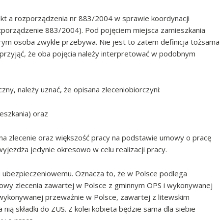
 1 pkt a rozporządzenia nr 883/2004 w sprawie koordynacji
zporządzenie 883/2004). Pod pojęciem miejsca zamieszkania
ym osoba zwykle przebywa. Nie jest to zatem definicja tożsama
przyjąć, że oba pojęcia należy interpretować w podobnym
zny, należy uznać, że opisana zleceniobiorczyni:
eszkania) oraz
 na zlecenie oraz większość pracy na podstawie umowy o pracę
yjeżdża jedynie okresowo w celu realizacji pracy.
 ubezpieczeniowemu. Oznacza to, że w Polsce podlega
owy zlecenia zawartej w Polsce z gminnym OPS i wykonywanej
ę wykonywanej przeważnie w Polsce, zawartej z litewskim
ą składki do ZUS. Z kolei kobieta będzie sama dla siebie