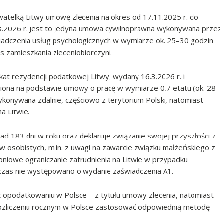
telką Litwy umowę zlecenia na okres od 17.11.2025 r. do
.8.2026 r. Jest to jedyna umowa cywilnoprawna wykonywana prze
iadczenia usług psychologicznych w wymiarze ok. 25–30 godzin
s zamieszkania zleceniobiorczyni.
ikat rezydencji podatkowej Litwy, wydany 16.3.2026 r. i
niona na podstawie umowy o pracę w wymiarze 0,7 etatu (ok. 28
ykonywana zdalnie, częściowo z terytorium Polski, natomiast
a Litwie.
d 183 dni w roku oraz deklaruje związanie swojej przyszłości z
ów osobistych, m.in. z uwagi na zawarcie związku małżeńskiego z
niowe ograniczanie zatrudnienia na Litwie w przypadku
hczas nie występowano o wydanie zaświadczenia A1.
 opodatkowaniu w Polsce – z tytułu umowy zlecenia, natomiast
 rozliczeniu rocznym w Polsce zastosować odpowiednią metodę