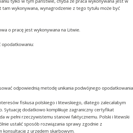
aniu tylko w tym państwie, chyba że praca wykonywana jest w
est tam wykonywana, wynagrodzenie z tego tytułu może być
wa o pracę jest wykonywana na Litwie.
ć opodatkowaniu:
tosować odpowiednią metodę unikania podwójnego opodatkowania
nteresów fiskusa polskiego i litewskiego, dlatego zalecałabym
 Sytuację dodatkowo komplikuje zagraniczny certyfikat
da w pełni rzeczywistemu stanowi faktycznemu. Polski i litewski
pólnie ustalić sposób rozwiązania sprawy zgodnie z
am konsultację z urzędem skarbowym.