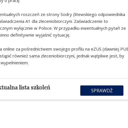
wy o pracę.
wentualnych roszczeń ze strony Sodry (litewskiego odpowiednika
wiadczenia A1 dla zleceniobiorczyni. Zaświadczenie to
ecznym wyłącznie w Polsce. W przypadku ewentualnych pytań ze
nno definitywnie wyjaśnić sytuację.
da online za pośrednictwem swojego profilu na eZUS (dawniej PU
tąpić również sama zleceniobiorczyni, jednak wątpliwe jest, by
 wypełnieniem.
ktualna lista szkoleń
SPRAWDŹ