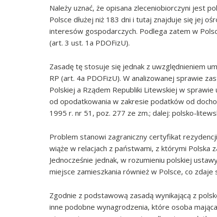
Należy uznać, że opisana zleceniobiorczyni jes
Polsce dłużej niż 183 dni i tutaj znajduje się jej 
interesów gospodarczych. Podlega zatem w Polsce
(art. 3 ust. 1a PDOFizU).
Zasadę tę stosuje się jednak z uwzględnieniem u
RP (art. 4a PDOFizU). W analizowanej sprawie z
Polskiej a Rządem Republiki Litewskiej w sprawie
od opodatkowania w zakresie podatków od dochodu
1995 r. nr 51, poz. 277 ze zm.; dalej: polsko-lite
Problem stanowi zagraniczny certyfikat rezydencj
wiąże w relacjach z państwami, z którymi Polska
Jednocześnie jednak, w rozumieniu polskiej usta
miejsce zamieszkania również w Polsce, co zdaje 
Zgodnie z podstawową zasadą wynikającą z polsko-
inne podobne wynagrodzenia, które osoba mająca