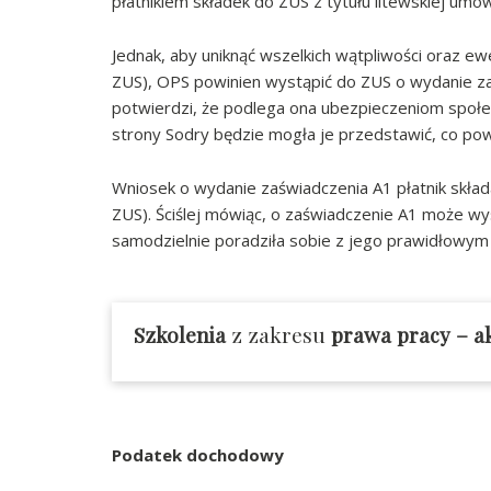
płatnikiem składek do ZUS z tytułu litewskiej umo
Jednak, aby uniknąć wszelkich wątpliwości oraz e
ZUS), OPS powinien wystąpić do ZUS o wydanie zaś
potwierdzi, że podlega ona ubezpieczeniom społ
strony Sodry będzie mogła je przedstawić, co powi
Wniosek o wydanie zaświadczenia A1 płatnik skła
ZUS). Ściślej mówiąc, o zaświadczenie A1 może wys
samodzielnie poradziła sobie z jego prawidłowym
Szkolenia
z zakresu
prawa pracy
– a
Podatek dochodowy