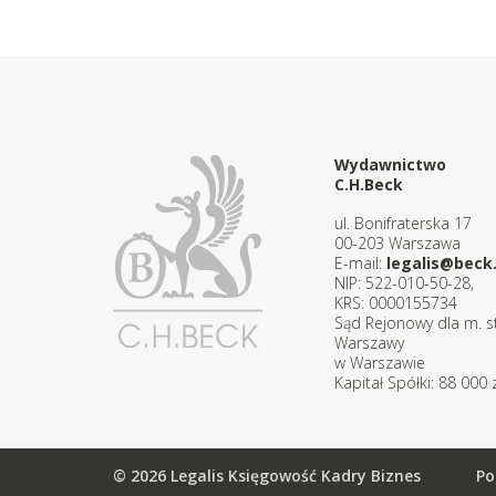
Wydawnictwo
C.H.Beck
ul. Bonifraterska 17
00-203 Warszawa
E-mail:
legalis@beck.
NIP: 522-010-50-28,
KRS: 0000155734
Sąd Rejonowy dla m. st
Warszawy
w Warszawie
Kapitał Spółki: 88 000 z
© 2026 Legalis Księgowość Kadry Biznes
Po