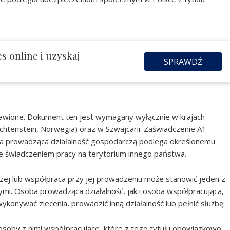
s online i uzyskaj
SPRAWDŹ
stawione. Dokument ten jest wymagany wyłącznie w krajach
chtenstein, Norwegia) oraz w Szwajcarii. Zaświadczenie A1
oba prowadząca działalność gospodarczą podlega określonemu
 świadczeniem pracy na terytorium innego państwa.
zej lub współpraca przy jej prowadzeniu może stanowić jeden z
ymi. Osoba prowadząca działalność, jak i osoba współpracująca,
onywać zlecenia, prowadzić inną działalność lub pełnić służbę.
osoby z nimi współpracujące, które z tego tytułu obowiązkowo