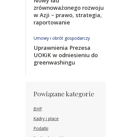
Nowy ład
zrównoważonego rozwoju
w Azji − prawo, strategia,
raportowanie
Umowy i obrót gospodarczy
Uprawnienia Prezesa
UOKiK w odniesieniu do
greenwashingu
ą
Powiązane kategorie
BHP
Kadry i płace
Podatki