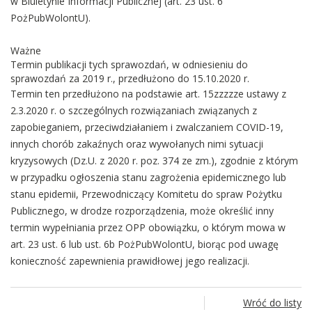
w Biuletynie Informacji Publicznej (art. 23 ust. 6
PożPubWolontU).
Ważne
Termin publikacji tych sprawozdań, w odniesieniu do
sprawozdań za 2019 r., przedłużono do 15.10.2020 r.
Termin ten przedłużono na podstawie art. 15zzzzze ustawy z
2.3.2020 r. o szczególnych rozwiązaniach związanych z
zapobieganiem, przeciwdziałaniem i zwalczaniem COVID-19,
innych chorób zakaźnych oraz wywołanych nimi sytuacji
kryzysowych (Dz.U. z 2020 r. poz. 374 ze zm.), zgodnie z którym
w przypadku ogłoszenia stanu zagrożenia epidemicznego lub
stanu epidemii, Przewodniczący Komitetu do spraw Pożytku
Publicznego, w drodze rozporządzenia, może określić inny
termin wypełniania przez OPP obowiązku, o którym mowa w
art. 23 ust. 6 lub ust. 6b PożPubWolontU, biorąc pod uwagę
konieczność zapewnienia prawidłowej jego realizacji.
Wróć do listy