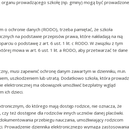
godą organu prowadzącego szkołę (np. gminy) mogą być prowadzon
em o ochronie danych (RODO), trzeba pamiętać, że szkoła
cznych na podstawie przepisów prawa, które nakładają na nią
parciu o podstawę z art. 6 ust. 1 lit. c RODO. W związku z tym
tórej mowa w art. 6 ust. 1 lit. a RODO, aby przetwarzać te dane
iczny, musi zapewnić ochronę danym zawartym w dzienniku, m.in.
iem, uszkodzeniem lub utratą. Dodatkowo szkoła, która prowadz
e elektronicznej ma obowiązek umożliwić bezpłatny wgląd
 ich dzieci.
tronicznym, do którego mają dostęp rodzice, nie oznacza, że
czy też dostępne dla rodziców innych uczniów danej placówki.
o dokumentowania przebiegu nauczania, umożliwiający rodzicom
ieci. Prowadzenie dziennika elektronicznego wymaga zastosowania