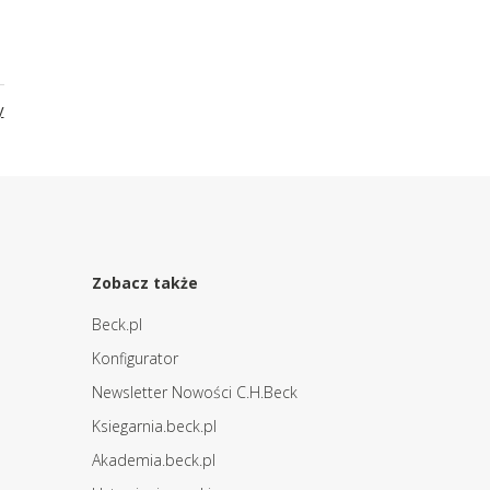
y
Zobacz także
Beck.pl
Konfigurator
Newsletter Nowości C.H.Beck
Ksiegarnia.beck.pl
Akademia.beck.pl