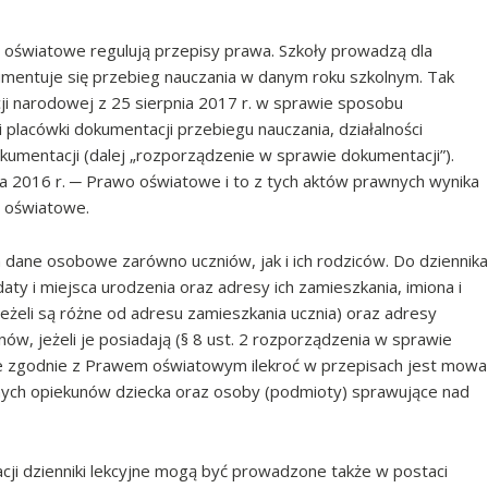
oświatowe regulują przepisy prawa. Szkoły prowadzą dla
umentuje się przebieg nauczania w danym roku szkolnym. Tak
cji narodowej z 25 sierpnia 2017 r. w sprawie sposobu
 placówki dokumentacji przebiegu nauczania, działalności
umentacji (dalej „rozporządzenie w sprawie dokumentacji”).
 2016 r. ─ Prawo oświatowe i to z tych aktów prawnych wynika
 oświatowe.
m dane osobowe zarówno uczniów, jak i ich rodziców. Do dziennika
daty i miejsca urodzenia oraz adresy ich zamieszkania, imiona i
eżeli są różne od adresu zamieszkania ucznia) oraz adresy
nów, jeżeli je posiadają (§ 8 ust. 2 rozporządzenia w sprawie
że zgodnie z Prawem oświatowym ilekroć w przepisach jest mowa
wnych opiekunów dziecka oraz osoby (podmioty) sprawujące nad
i dzienniki lekcyjne mogą być prowadzone także w postaci