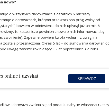
 na nowo?
muje o wszystkich darowiznach z ostatnich 6 miesięcy
formuje o darowiznach, którymi przekroczono próg wolny od
tarych”, bowiem w odniesieniu do nich upłynął już termin 6
darowizny, to zasadniczo powinien znowu o nich informować, aby
mać zwolnienie). Zapewne bowiem kwota wolna – z uwagi na
ta została przeznaczona. Okres 5 lat – do sumowania darowizn o
 pod uwagę zawsze rok bieżący i 5 lat poprzednich. Co roku
s online i
uzyskaj
SPRAWDŹ
dków i darowizn zwalnia się od podatku nabycie własności rzecz