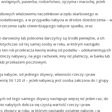
wstępnych, pasierba, rodzeństwo, ojczyma i macochę, jeżeli:
ajątkowych właściwemu naczelnikowi urzędu skarbowego w
 podatkowego, a w przypadku nabycia w drodze dziedziczenia – 
orzeczenia sądu stwierdzającego nabycie spadku, oraz
darowizny lub polecenia darczyńcy są środki pieniężne, a ich
dotychczas od tej samej osoby w roku, w którym nastąpiło
ch ten rok przekracza kwotę wolną od podatku – udokumentują ich
iczy nabywcy, na jego rachunek, inny niż płatniczy, w banku lub
 lub przekazem pocztowym.
 nabycie, od jednego zbywcy, własności rzeczy i praw
otę 36 120 zł – jeżeli nabywcą jest osoba zaliczona do I grupy
wych od tego samego zbywcy następuje więcej niż jeden raz, do
io nabytych dolicza się czystą wartość rzeczy i praw
zbywcy w roku, w którym nastąpiło ostatnie nabycie, i w