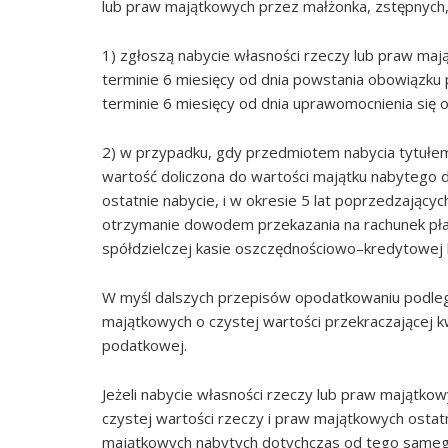
lub praw majątkowych przez małżonka, zstępnych, 
1) zgłoszą nabycie własności rzeczy lub praw m
terminie 6 miesięcy od dnia powstania obowiązku
terminie 6 miesięcy od dnia uprawomocnienia się 
2) w przypadku, gdy przedmiotem nabycia tytułem 
wartość doliczona do wartości majątku nabytego 
ostatnie nabycie, i w okresie 5 lat poprzedzający
otrzymanie dowodem przekazania na rachunek płatn
spółdzielczej kasie oszczędnościowo–kredytowej
W myśl dalszych przepisów opodatkowaniu podlega
majątkowych o czystej wartości przekraczającej kw
podatkowej.
Jeżeli nabycie własności rzeczy lub praw majątko
czystej wartości rzeczy i praw majątkowych ostatn
majątkowych nabytych dotychczas od tego samego 