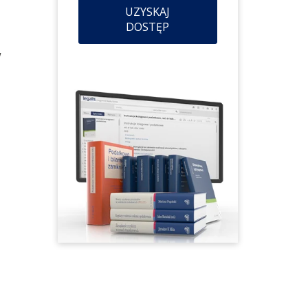
UZYSKAJ
DOSTĘP
w