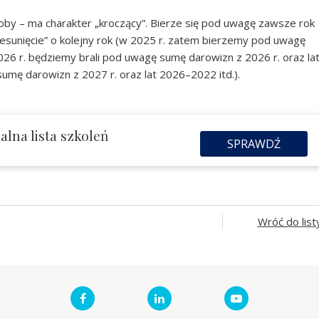
oby – ma charakter „kroczący”. Bierze się pod uwagę zawsze rok
rzesunięcie” o kolejny rok (w 2025 r. zatem bierzemy pod uwagę
26 r. będziemy brali pod uwagę sumę darowizn z 2026 r. oraz la
mę darowizn z 2027 r. oraz lat 2026–2022 itd.).
lna lista szkoleń
SPRAWDŹ
Wróć do list