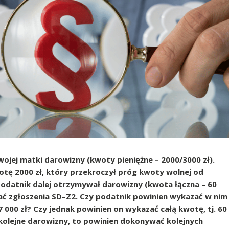
ojej matki darowizny (kwoty pieniężne – 2000/3000 zł).
otę 2000 zł, który przekroczył próg kwoty wolnej od
 podatnik dalej otrzymywał darowizny (kwota łączna – 60
nać zgłoszenia SD–Z2. Czy podatnik powinien wykazać w nim
37 000 zł? Czy jednak powinien on wykazać całą kwotę, tj. 60
 kolejne darowizny, to powinien dokonywać kolejnych