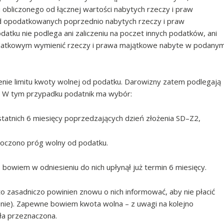
 obliczonego od łącznej wartości nabytych rzeczy i praw
d opodatkowanych poprzednio nabytych rzeczy i praw
atku nie podlega ani zaliczeniu na poczet innych podatków, ani
datkowym wymienić rzeczy i prawa majątkowe nabyte w podany
zenie limitu kwoty wolnej od podatku. Darowizny zatem podlegają
. W tym przypadku podatnik ma wybór:
statnich 6 miesięcy poprzedzających dzień złożenia SD–Z2,
roczono próg wolny od podatku.
bowiem w odniesieniu do nich upłynął już termin 6 miesięcy.
 to zasadniczo powinien znowu o nich informować, aby nie płacić
nie). Zapewne bowiem kwota wolna – z uwagi na kolejno
ła przeznaczona.