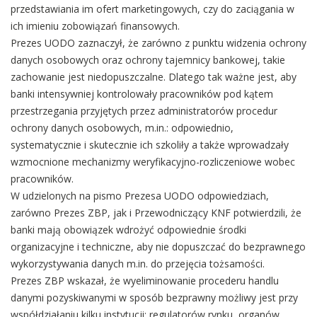
przedstawiania im ofert marketingowych, czy do zaciągania w
ich imieniu zobowiązań finansowych.
Prezes UODO zaznaczył, że zarówno z punktu widzenia ochrony
danych osobowych oraz ochrony tajemnicy bankowej, takie
zachowanie jest niedopuszczalne. Dlatego tak ważne jest, aby
banki intensywniej kontrolowały pracowników pod kątem
przestrzegania przyjętych przez administratorów procedur
ochrony danych osobowych, m.in.: odpowiednio,
systematycznie i skutecznie ich szkoliły a także wprowadzały
wzmocnione mechanizmy weryfikacyjno-rozliczeniowe wobec
pracowników.
W udzielonych na pismo Prezesa UODO odpowiedziach,
zarówno Prezes ZBP, jak i Przewodniczący KNF potwierdzili, że
banki mają obowiązek wdrożyć odpowiednie środki
organizacyjne i techniczne, aby nie dopuszczać do bezprawnego
wykorzystywania danych m.in. do przejęcia tożsamości.
Prezes ZBP wskazał, że wyeliminowanie procederu handlu
danymi pozyskiwanymi w sposób bezprawny możliwy jest przy
współdziałaniu kilku instytucji: regulatorów rynku, organów