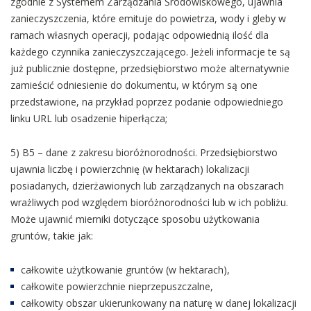
zgodnie z Systemem Zarządzania Środowiskowego, ujawnia
zanieczyszczenia, które emituje do powietrza, wody i gleby w
ramach własnych operacji, podając odpowiednią ilość dla
każdego czynnika zanieczyszczającego. Jeżeli informacje te są
już publicznie dostępne, przedsiębiorstwo może alternatywnie
zamieścić odniesienie do dokumentu, w którym są one
przedstawione, na przykład poprzez podanie odpowiedniego
linku URL lub osadzenie hiperłącza;
5) B5 – dane z zakresu bioróżnorodności. Przedsiębiorstwo
ujawnia liczbę i powierzchnię (w hektarach) lokalizacji
posiadanych, dzierżawionych lub zarządzanych na obszarach
wrażliwych pod względem bioróżnorodności lub w ich pobliżu.
Może ujawnić mierniki dotyczące sposobu użytkowania
gruntów, takie jak:
całkowite użytkowanie gruntów (w hektarach),
całkowite powierzchnie nieprzepuszczalne,
całkowity obszar ukierunkowany na naturę w danej lokalizacji