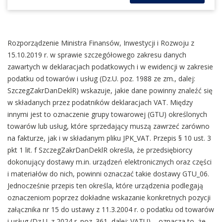
Rozporządzenie Ministra Finansów, Inwestycji i Rozwoju z
15.10.2019 r. w sprawie szczegółowego zakresu danych
zawartych w deklaracjach podatkowych i w ewidencji w zakresie
podatku od towarów i usług (Dz.U. poz. 1988 ze zm., dalej:
SzczegZakrDanDeklR) wskazuje, jakie dane powinny znaleźć się
w składanych przez podatników deklaracjach VAT. Między
innymi jest to oznaczenie grupy towarowej (GTU) określonych
towarów lub usług, które sprzedający muszą zawrzeć zarówno
na fakturze, jak i w składanym pliku JPK_VAT. Przepis § 10 ust. 3
pkt 1 lit. f SzczegZakrDanDeklR określa, że przedsiębiorcy
dokonujący dostawy m.in. urządzeń elektronicznych oraz części
i materiałów do nich, powinni oznaczać takie dostawy GTU_06.
Jednocześnie przepis ten określa, które urządzenia podlegają
oznaczeniom poprzez dokładne wskazanie konkretnych pozycji
załącznika nr 15 do ustawy z 11.3.2004 r. o podatku od towarów
i usług (Dz.U. z 2024 r. poz. 361, dalej: VATU) – oznacza to, że