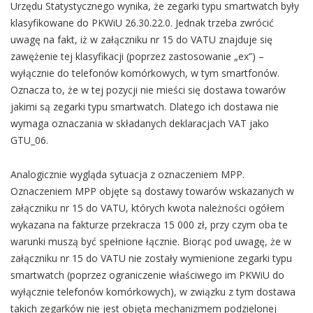
Urzędu Statystycznego wynika, że zegarki typu smartwatch były
klasyfikowane do PKWiU 26.30.22.0. Jednak trzeba zwrócić
uwagę na fakt, iż w załączniku nr 15 do VATU znajduje się
zawężenie tej klasyfikacji (poprzez zastosowanie „ex”) –
wyłącznie do telefonów komórkowych, w tym smartfonów.
Oznacza to, że w tej pozycji nie mieści się dostawa towarów
jakimi są zegarki typu smartwatch. Dlatego ich dostawa nie
wymaga oznaczania w składanych deklaracjach VAT jako
GTU_06.
Analogicznie wygląda sytuacja z oznaczeniem MPP.
Oznaczeniem MPP objęte są dostawy towarów wskazanych w
załączniku nr 15 do VATU, których kwota należności ogółem
wykazana na fakturze przekracza 15 000 zł, przy czym oba te
warunki muszą być spełnione łącznie. Biorąc pod uwagę, że w
załączniku nr 15 do VATU nie zostały wymienione zegarki typu
smartwatch (poprzez ograniczenie właściwego im PKWiU do
wyłącznie telefonów komórkowych), w związku z tym dostawa
takich zegarków nie jest objęta mechanizmem podzielonej