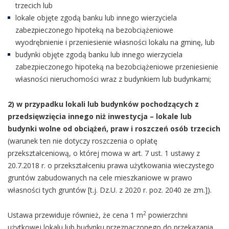
trzecich lub
lokale objęte zgodą banku lub innego wierzyciela
zabezpieczonego hipoteką na bezobciążeniowe
wyodrębnienie i przeniesienie własności lokalu na gminę, lub
budynki objęte zgodą banku lub innego wierzyciela
zabezpieczonego hipoteką na bezobciążeniowe przeniesienie
własności nieruchomości wraz z budynkiem lub budynkami;
2) w przypadku lokali lub budynków pochodzących z
przedsięwzięcia innego niż inwestycja – lokale lub
budynki wolne od obciążeń, praw i roszczeń osób trzecich
(warunek ten nie dotyczy roszczenia o opłatę
przekształceniową, o której mowa w art. 7 ust. 1 ustawy z
20.7.2018 r. o przekształceniu prawa użytkowania wieczystego
gruntów zabudowanych na cele mieszkaniowe w prawo
własności tych gruntów [t.j. Dz.U. z 2020 r. poz. 2040 ze zm.]).
2
Ustawa przewiduje również, że cena 1 m
powierzchni
użytkowej lokalu lub budynku przeznaczonego do przekazania