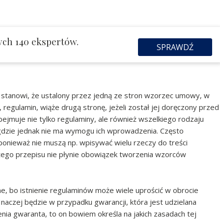
ych 140 ekspertów.
SPRAWDŹ
C) stanowi, że ustalony przez jedną ze stron wzorzec umowy, w
egulamin, wiąże drugą stronę, jeżeli został jej doręczony przed
muje nie tylko regulaminy, ale również wszelkiego rodzaju
. Nigdzie jednak nie ma wymogu ich wprowadzenia. Często
 ponieważ nie muszą np. wpisywać wielu rzeczy do treści
tego przepisu nie płynie obowiązek tworzenia wzorców
ne, bo istnienie regulaminów może wiele uprościć w obrocie
aczej będzie w przypadku gwarancji, która jest udzielana
ia gwaranta, to on bowiem określa na jakich zasadach tej