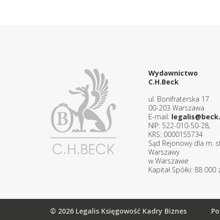
Wydawnictwo
C.H.Beck
ul. Bonifraterska 17
00-203 Warszawa
E-mail:
legalis@beck.
NIP: 522-010-50-28,
KRS: 0000155734
Sąd Rejonowy dla m. st
Warszawy
w Warszawie
Kapitał Spółki: 88 000 z
© 2026 Legalis Księgowość Kadry Biznes
Po