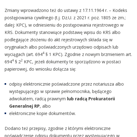
Zmiany wprowadzono też do ustawy z 17.11.1964 r. – Kodeks
postępowania cywilnego (t.j. Dz.U. z 2021 r. poz. 1805 ze zm.;
dalej: KPC), w odniesieniu do postępowania rejestrowego w
KRS. Dokumenty stanowiące podstawę wpisu do KRS albo
podlegające złożeniu do akt rejestrowych składa się w
oryginałach albo poświadczonych urzędowo odpisach lub
4
wyciągach (art. 694
§ 1 KPC). Zgodnie z nowym brzmieniem art.
4
2
694
§ 2
KPC, jeżeli dokumenty te sporządzono w postaci
papierowej, do wniosku dołącza się:
odpisy elektronicznie poświadczone przez notariusza albo
występującego w sprawie pełnomocnika, będącego
adwokatem, radcą prawnym
lub radcą Prokuratorii
Generalnej RP
, albo
elektroniczne kopie dokumentów.
Dodano też przepisy, zgodnie z którymi elektroniczne
poświadczenie odpisu dokumentu przez występującego w