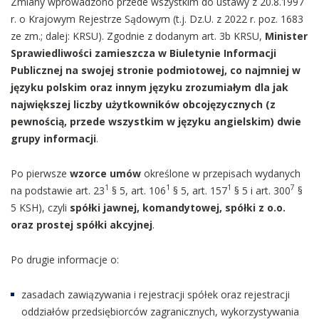
Zmiany wprowadzono przede wszystkim do ustawy z 20.8.1997
r. o Krajowym Rejestrze Sądowym (t.j. Dz.U. z 2022 r. poz. 1683
ze zm.; dalej: KRSU). Zgodnie z dodanym art. 3b KRSU,
Minister
Sprawiedliwości zamieszcza w Biuletynie Informacji
Publicznej na swojej stronie podmiotowej, co najmniej w
języku polskim oraz innym języku zrozumiałym dla jak
największej liczby użytkowników obcojęzycznych (z
pewnością, przede wszystkim w języku angielskim) dwie
grupy informacji
.
Po pierwsze
wzorce umów
określone w przepisach wydanych
1
1
1
7
na podstawie art. 23
§ 5, art. 106
§ 5, art. 157
§ 5 i art. 300
§
5 KSH), czyli
spółki jawnej, komandytowej, spółki z o.o.
oraz prostej spółki akcyjnej
.
Po drugie informacje o:
zasadach zawiązywania i rejestracji spółek oraz rejestracji
oddziałów przedsiębiorców zagranicznych, wykorzystywania