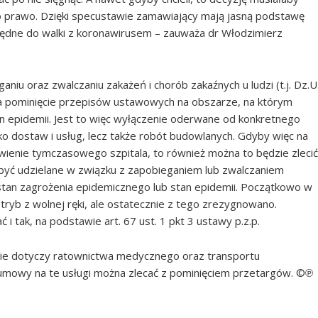
o prawo. Dzięki specustawie zamawiający mają jasną podstawę
będne do walki z koronawirusem – zauważa dr Włodzimierz
iu oraz zwalczaniu zakażeń i chorób zakaźnych u ludzi (t.j. Dz.U
a na pominięcie przepisów ustawowych na obszarze, na którym
n epidemii. Jest to więc wyłączenie oderwane od konkretnego
lko dostaw i usług, lecz także robót budowlanych. Gdyby więc na
ienie tymczasowego szpitala, to również można to będzie zlecić
być udzielane w związku z zapobieganiem lub zwalczaniem
stan zagrożenia epidemicznego lub stan epidemii. Początkowo w
tryb z wolnej ręki, ale ostatecznie z tego zrezygnowano.
 tak, na podstawie art. 67 ust. 1 pkt 3 ustawy p.z.p.
ie dotyczy ratownictwa medycznego oraz transportu
umowy na te usługi można zlecać z pominięciem przetargów.
©℗