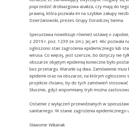
poprzedzić drobiazgowa analiza, czy mają do teg
prawną, która pozwala im na szybkie zakupy niez
Dzierżanowski, prezes Grupy Doradczej Sienna.
Specustawa nowelizuje również ustawę o zapobiegan
z 2019 r. poz. 1239 ze zm.). Jej art. 46c pozwal
ogłoszono stan zagrożenia epidemicznego lub sta
wirusa. Co więcej, jest szersze, bo dotyczy nie ty
obszarze objętym epidemią konieczne było postaw
bez przetargu. Warunki są dwa. Zamówienie musi 
epidemii oraz na obszarze, na którym ogłoszono 
projekcie chciano, by do tych zamówień stosować 
Słusznie, gdyż wspomniany tryb można zastosować i
Ostatnie z wyłączeń przewidzianych w specustaw
sanitarnego. W stanie zagrożenia epidemicznego 
Sławomir Wikariak