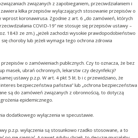
ozwiązaniach związanych z zapobieganiem, przeciwdziałaniem i
) zawiera kilka przepisów wyłączających stosowanie przepisów o
y wprost koronawirusa. Zgodnie z art. 6 „do zamówień, których
rzeciwdziałania COVID-19” nie stosuje się przepisów ustawy –
 poz. 1843 ze zm.) „jeżeli zachodzi wysokie prawdopodobieństwo
 się choroby lub jeżeli wymaga tego ochrona zdrowia
 przepisów o zamówieniach publicznych. Czy to oznacza, że bez
kup masek, ubrań ochronnych, lekarstw czy dezynfekcji?
amej ustawy p.z.p. W art. 4 pkt 5
lit. b i c przewidziano, że
ny interes bezpieczeństwa państwa” lub „ochrona bezpieczeństwa
wane są do zamówień związanych z obronnością, to dotyczą
zagrożenia epidemicznego.
nia dodatkowego wyłączenia w specustawie.
awy p.z.p. wyłączenia są stosunkowo rzadko stosowane, a to
ć po nie sięgnąć. A nawet gdyby chcieli, to decyzję musiałaby