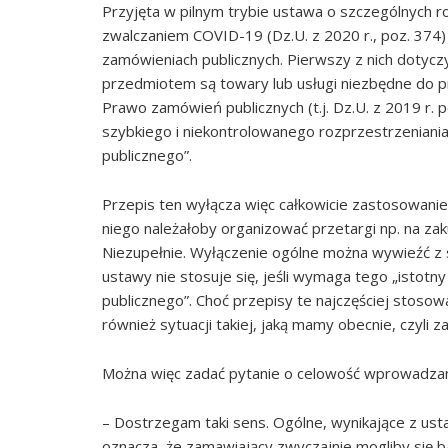
Przyjęta w pilnym trybie ustawa o szczególnych r
zwalczaniem COVID-19 (Dz.U. z 2020 r., poz. 374
zamówieniach publicznych. Pierwszy z nich dotycz
przedmiotem są towary lub usługi niezbędne do
p
Prawo zamówień publicznych (t.j. Dz.U. z 2019 r.
szybkiego i niekontrolowanego rozprzestrzeniania
publicznego”.
Przepis ten wyłącza więc całkowicie zastosowanie
niego należałoby organizować przetargi np. na za
Niezupełnie. Wyłączenie ogólne można wywieźć z s
ustawy nie stosuje się, jeśli wymaga tego „istot
publicznego”. Choć przepisy te najczęściej stoso
również sytuacji takiej, jaką mamy obecnie, czyli 
Można więc zadać pytanie o celowość wprowadza
– Dostrzegam taki sens. Ogólne, wynikające z ust
oznacza, że zamawiający zwyczajnie mogliby się ba