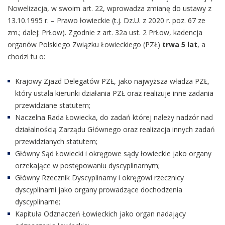
Nowelizacja, w swoim art. 22, wprowadza zmianę do ustawy z
13.10.1995 r. – Prawo łowieckie (t.j. Dz.U. z 2020 r. poz. 67 ze
zm.; dalej: PrŁow). Zgodnie z art. 32a ust. 2 PrŁow, kadencja
organów Polskiego Związku Łowieckiego (PZŁ)
trwa 5 lat
, a
chodzi tu o:
Krajowy Zjazd Delegatów PZŁ, jako najwyższa władza PZŁ,
który ustala kierunki działania PZŁ oraz realizuje inne zadania
przewidziane statutem;
Naczelna Rada Łowiecka, do zadań której należy nadzór nad
działalnością Zarządu Głównego oraz realizacja innych zadań
przewidzianych statutem;
Główny Sąd Łowiecki i okręgowe sądy łowieckie jako organy
orzekające w postępowaniu dyscyplinarnym;
Główny Rzecznik Dyscyplinarny i okręgowi rzecznicy
dyscyplinarni jako organy prowadzące dochodzenia
dyscyplinarne;
Kapituła Odznaczeń Łowieckich jako organ nadający