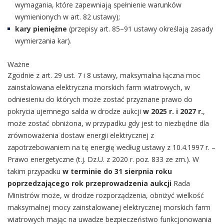
wymagania, które zapewniają spełnienie warunków
wymienionych w art. 82 ustawy);
kary pieniężne
(przepisy art. 85–91 ustawy określają zasady
wymierzania kar).
Ważne
Zgodnie z art. 29 ust. 7 i 8 ustawy, maksymalna łączna moc
zainstalowana elektryczna morskich farm wiatrowych, w
odniesieniu do których może zostać przyznane prawo do
pokrycia ujemnego salda w drodze aukcji
w 2025 r. i 2027 r.
,
może zostać obniżona, w przypadku gdy jest to niezbędne dla
zrównoważenia dostaw energii elektrycznej z
zapotrzebowaniem na tę energię według ustawy z 10.4.1997 r. –
Prawo energetyczne (t.j. Dz.U. z 2020 r. poz. 833 ze zm.). W
takim przypadku
w terminie do 31 sierpnia roku
poprzedzającego rok przeprowadzenia aukcji
Rada
Ministrów może, w drodze rozporządzenia, obniżyć wielkość
maksymalnej mocy zainstalowanej elektrycznej morskich farm
wiatrowych mając na uwadze bezpieczeństwo funkcjonowania