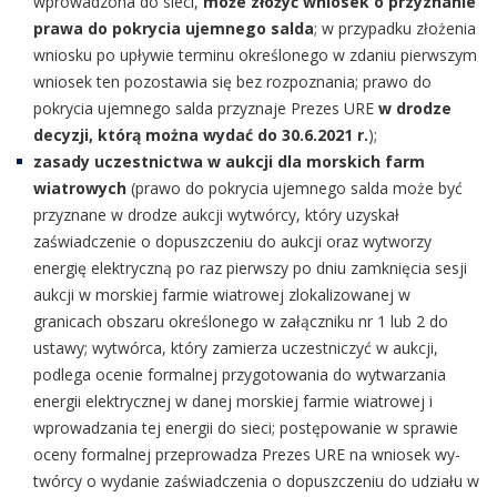
wprowadzona do sieci,
może złożyć wniosek o przyznanie
prawa do pokrycia ujemnego salda
; w przypadku złożenia
wniosku po upływie terminu określonego w zdaniu pierwszym
wniosek ten pozostawia się bez rozpoznania; prawo do
pokrycia ujemnego salda przyznaje Prezes URE
w drodze
decyzji, którą można wydać do 30.6.2021 r.
);
zasady uczestnictwa w aukcji dla morskich farm
wiatrowych
(prawo do pokrycia ujemnego salda może być
przyznane w drodze aukcji wytwórcy, który uzyskał
zaświadczenie o dopuszczeniu do aukcji oraz wytworzy
energię elektryczną po raz pierwszy po dniu zamknięcia sesji
aukcji w morskiej farmie wiatrowej zlokalizowanej w
granicach obszaru określonego w załączniku nr 1 lub 2 do
ustawy; wytwórca, który zamierza uczestniczyć w aukcji,
podlega ocenie formalnej przygotowania do wytwarzania
energii elektrycznej w danej morskiej farmie wiatrowej i
wprowadzania tej energii do sieci; postępowanie w sprawie
oceny formalnej przeprowadza Prezes URE na wniosek wy-
twórcy o wydanie zaświadczenia o dopuszczeniu do udziału w