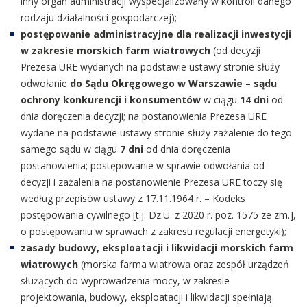
inny organ administracji wyspecjalizowany w kontroli danego
rodzaju działalności gospodarczej);
postępowanie administracyjne dla realizacji inwestycji
w zakresie morskich farm wiatrowych
(od decyzji
Prezesa URE wydanych na podstawie ustawy stronie służy
odwołanie
do Sądu Okręgowego w Warszawie – sądu
ochrony konkurencji i konsumentów
w ciągu
14 dni
od
dnia doręczenia decyzji; na postanowienia Prezesa URE
wydane na podstawie ustawy stronie służy zażalenie do tego
samego sądu w ciągu
7 dni
od dnia doręczenia
postanowienia; postępowanie w sprawie odwołania od
decyzji i zażalenia na postanowienie Prezesa URE toczy się
według przepisów ustawy z 17.11.1964 r. – Kodeks
postępowania cywilnego [t.j. Dz.U. z 2020 r. poz. 1575 ze zm.],
o postępowaniu w sprawach z zakresu regulacji energetyki);
zasady budowy, eksploatacji i likwidacji morskich farm
wiatrowych
(morska farma wiatrowa oraz zespół urządzeń
służących do wyprowadzenia mocy, w zakresie
projektowania, budowy, eksploatacji i likwidacji spełniają